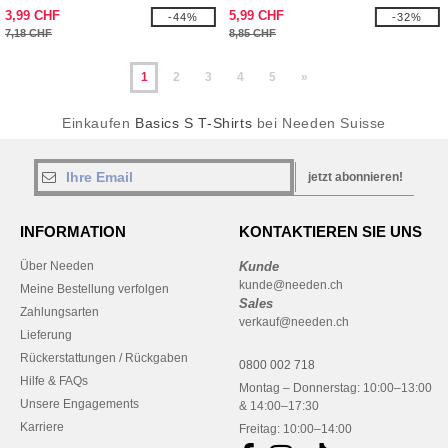
3,99 CHF
5,99 CHF
-44%
-32%
7,18 CHF
8,85 CHF
1
2
3
4
5
»
Einkaufen
Basics S T-Shirts
bei Needen Suisse
jetzt abonnieren!
INFORMATION
KONTAKTIEREN SIE UNS
Über Needen
Kunde
kunde@needen.ch
Meine Bestellung verfolgen
Sales
Zahlungsarten
verkauf@needen.ch
Lieferung
Rückerstattungen / Rückgaben
0800 002 718
Hilfe & FAQs
Montag – Donnerstag: 10:00–13:00
Unsere Engagements
& 14:00–17:30
Karriere
Freitag: 10:00–14:00