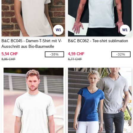
W1
W1
B&C BC045 - Damen-T-Shirt mit V-
B&C BC062 - Tee-shirt sublimation
Ausschnitt aus Bio-Baumwolle
5,54 CHF
4,59 CHF
-38%
-32%
8,95 CHF
6,77 CHF