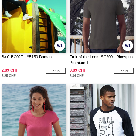
W1
W1
B&C BC02T - #E150 Damen
Fruit of the Loom SC200 - Ringspun
Premium T
2,89 CHF
3,89 CHF
-54%
-53%
6,25 CHF
8,34 CHF