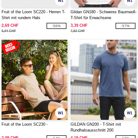
W1
W1
Fruit of the Loom SC220 - Herren T-
Gildan GN180 - Schweres Baumwoll-
Shirt mit rundem Hals
T-Shirt für Erwachsene
2,69 CHF
3,39 CHF
-56%
-57%
6,04 CHF
7,92 CHF
W1
W1
Fruit of the Loom SC230 -
GILDAN GN200 - T-Shirt mit
Rundhalsausschnitt 200
3,09 CHF
4,19 CHF