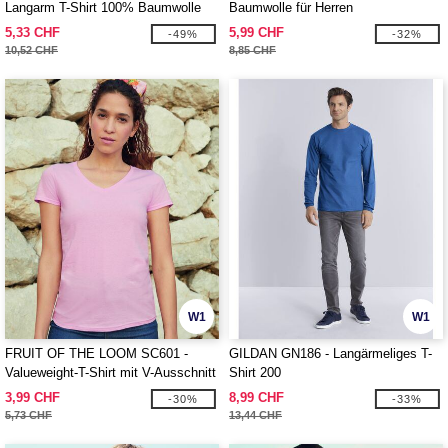
Langarm T-Shirt 100% Baumwolle
Baumwolle für Herren
5,33 CHF
5,99 CHF
-49%
-32%
10,52 CHF
8,85 CHF
W1
W1
FRUIT OF THE LOOM SC601 -
GILDAN GN186 - Langärmeliges T-
Valueweight-T-Shirt mit V-Ausschnitt
Shirt 200
Damen
3,99 CHF
8,99 CHF
-30%
-33%
5,73 CHF
13,44 CHF