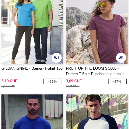
W1
W1
GILDAN GN641 - Damen-T-Shirt 150
FRUIT OF THE LOOM SC600 -
Damen-T-Shirt Rundhalsausschnitt
160
3,19 CHF
3,09 CHF
-38%
-37%
5,10 CHF
4,89 CHF