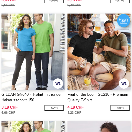
-54%
-57%
6,66 CHF
9,79 CHF
W1
W1
GILDAN GN640 - T-Shirt mit rundem
Fruit of the Loom SC210 - Premium
Halsausschnitt 150
Quality T-Shirt
3,19 CHF
4,19 CHF
-52%
-49%
6,66 CHF
8,23 CHF