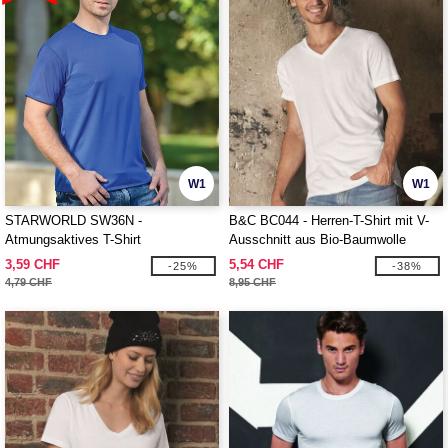
W1
W1
STARWORLD SW36N -
B&C BC044 - Herren-T-Shirt mit V-
Atmungsaktives T-Shirt
Ausschnitt aus Bio-Baumwolle
3,59 CHF
5,54 CHF
-25%
-38%
4,79 CHF
8,95 CHF