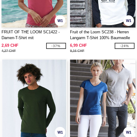
W1
W1
FRUIT OF THE LOOM SC1422 -
Fruit of the Loom SC238 - Herren
Damen-T-Shirt mit
Langarm T-Shirt 100% Baumwolle
Rundhalsausschnitt
2,69 CHF
6,99 CHF
-37%
-24%
4,27 CHF
9,16 CHF
W1
W1