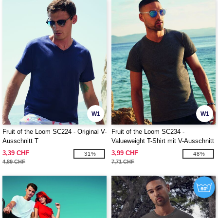
W1
W1
Fruit of the Loom SC224 - Original V-
Fruit of the Loom SC234 -
Ausschnitt T
Valueweight T-Shirt mit V-Ausschnitt
für Herren
3,39 CHF
3,99 CHF
-31%
-48%
4,89 CHF
7,71 CHF