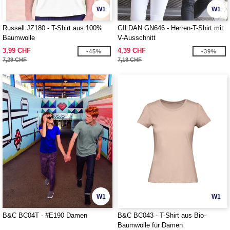
W1
W1
Russell JZ180 - T-Shirt aus 100%
GILDAN GN646 - Herren-T-Shirt mit
Baumwolle
V-Ausschnitt
3,99 CHF
4,39 CHF
-45%
-39%
7,29 CHF
7,18 CHF
W1
W1
B&C BC04T - #E190 Damen
B&C BC043 - T-Shirt aus Bio-
Baumwolle für Damen