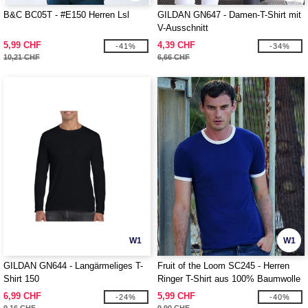
B&C BC05T - #E150 Herren Lsl
GILDAN GN647 - Damen-T-Shirt mit
V-Ausschnitt
5,99 CHF
4,39 CHF
-41%
-34%
10,21 CHF
6,66 CHF
W1
W1
GILDAN GN644 - Langärmeliges T-
Fruit of the Loom SC245 - Herren
Shirt 150
Ringer T-Shirt aus 100% Baumwolle
6,99 CHF
5,99 CHF
-24%
-40%