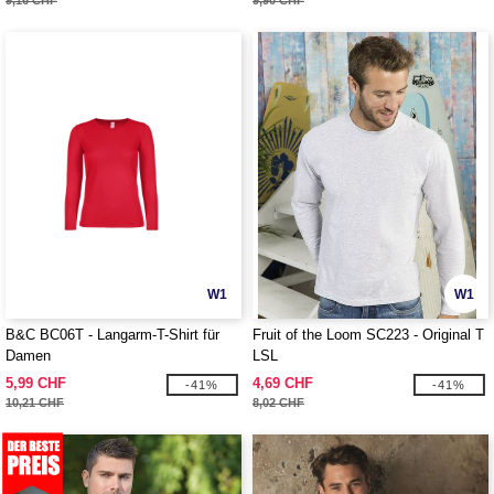
9,16 CHF
9,90 CHF
W1
W1
B&C BC06T - Langarm-T-Shirt für
Fruit of the Loom SC223 - Original T
Damen
LSL
5,99 CHF
4,69 CHF
-41%
-41%
10,21 CHF
8,02 CHF