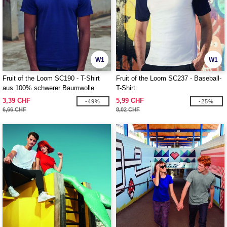
W1
W1
Fruit of the Loom SC190 - T-Shirt
Fruit of the Loom SC237 - Baseball-
aus 100% schwerer Baumwolle
T-Shirt
3,39 CHF
5,99 CHF
-49%
-25%
6,66 CHF
8,02 CHF