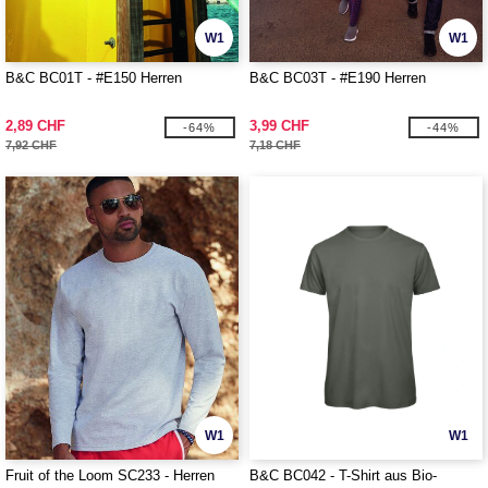
W1
W1
B&C BC01T - #E150 Herren
B&C BC03T - #E190 Herren
2,89 CHF
3,99 CHF
-64%
-44%
7,92 CHF
7,18 CHF
W1
W1
Fruit of the Loom SC233 - Herren
B&C BC042 - T-Shirt aus Bio-