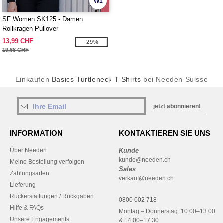
W1
SF Women SK125 - Damen
Rollkragen Pullover
13,99 CHF
-29%
19,68 CHF
Einkaufen
Basics Turtleneck T-Shirts
bei Needen Suisse
jetzt abonnieren!
INFORMATION
KONTAKTIEREN SIE UNS
Über Needen
Kunde
kunde@needen.ch
Meine Bestellung verfolgen
Sales
Zahlungsarten
verkauf@needen.ch
Lieferung
Rückerstattungen / Rückgaben
0800 002 718
Hilfe & FAQs
Montag – Donnerstag: 10:00–13:00
Unsere Engagements
& 14:00–17:30