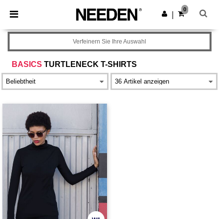
×
Needen App
0
App holen
|
Bessere Preise in der App!
Verfeinern Sie Ihre Auswahl
BASICS
TURTLENECK T-SHIRTS