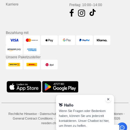
Karriere
Freitag: 10:00–14:00
Bezahlung mit
Unsere Paketzusteller
👋
Hallo
Wenn Sie Fragen oder Bedenken
Rechtliche Hinweise
-
Datenschutzbestimmungen
-
Bedingungen und Konditionen
-
haben, können Sie uns jederzeit
General Contract Conditions
-
Cookie-Richtlinie
-
Site Map
Copyright 2026
kontaktieren. Unser Chatbot ist hier,
needen.ch - Alle Rechte vorbehalten
um Ihnen zu helfen.