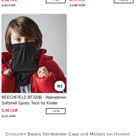
-7%
-40%
2,81 CHF
14,99 CHF
W1
BEECHFIELD BF320B - Halswärmer
Softshell Sports Tech für Kinder
5,99 CHF
-34%
9,14 CHF
Einkaufen
Basics Stirnbänder Caps und Mützen
bei Needen