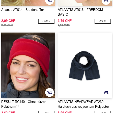
W1
W1
Atlantis AT014 - Bandana Tor
ATLANTIS AT016 - FREEDOM
BASIC
2,09 CHF
1,79 CHF
-20%
-22%
2,61 CHF
2,29 CHF
W1
W1
RESULT RC140 - Ohrschützer
ATLANTIS HEADWEAR AT239 -
Polatherm™
Halstuch aus recyceltem Polyester
2,62 CHF
8,99 CHF