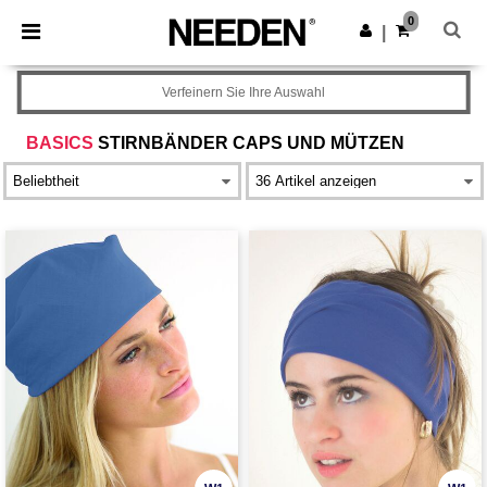
×
Needen App
0
App holen
|
Bessere Preise in der App!
Verfeinern Sie Ihre Auswahl
BASICS
STIRNBÄNDER CAPS UND MÜTZEN