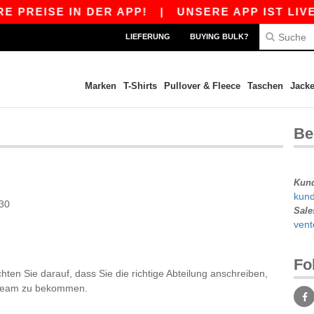
PREISE IN DER APP!
|
UNSERE APP IST LIVE! 
LIEFERUNG
BUYING BULK?
Marken
T-Shirts
Pullover & Fleece
Taschen
Jack
Be
Kun
kun
30
Sale
ven
Fo
chten Sie darauf, dass Sie die richtige Abteilung anschreiben,
m Team zu bekommen.