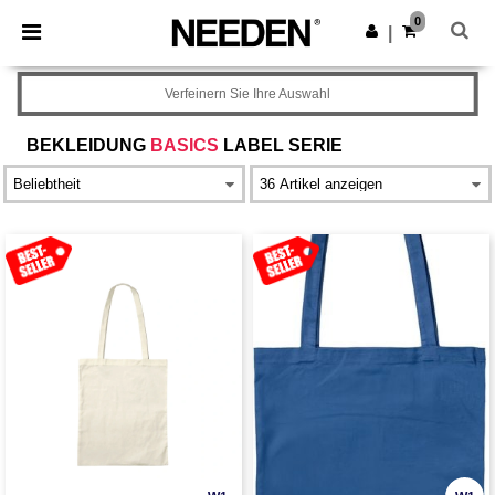
×
Needen App
0
App holen
|
Bessere Preise in der App!
Verfeinern Sie Ihre Auswahl
BEKLEIDUNG
BASICS
LABEL SERIE