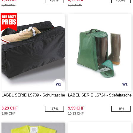
-54%
-53%
3,44 CHF
1,68 CHF
W1
W1
LABEL SERIE LS739 - Schuhtasche
LABEL SERIE LS724 - Stiefeltasche
3,29 CHF
9,99 CHF
-17%
-9%
3,96 CHF
10,93 CHF