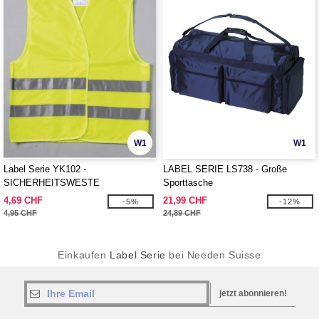
W1
W1
Label Serie YK102 -
LABEL SERIE LS738 - Große
SICHERHEITSWESTE
Sporttasche
4,69 CHF
21,99 CHF
-5%
-12%
4,95 CHF
24,89 CHF
Einkaufen
Label Serie
bei Needen Suisse
jetzt abonnieren!