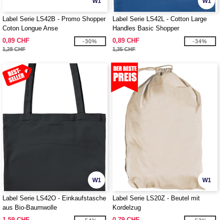
W1
W1
Label Serie LS42B - Promo Shopper
Label Serie LS42L - Cotton Large
Coton Longue Anse
Handles Basic Shopper
0,89 CHF
0,89 CHF
-30%
-34%
1,28 CHF
1,35 CHF
W1
W1
Label Serie LS42O - Einkaufstasche
Label Serie LS20Z - Beutel mit
aus Bio-Baumwolle
Kordelzug
1,59 CHF
0,79 CHF