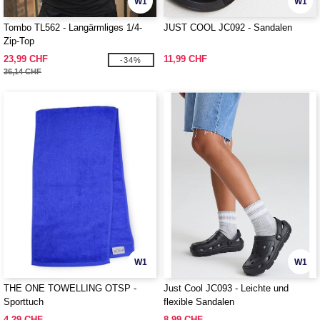
W1
W1
Tombo TL562 - Langärmliges 1/4-
JUST COOL JC092 - Sandalen
Zip-Top
23,99 CHF
11,99 CHF
-34%
36,14 CHF
W1
W1
THE ONE TOWELLING OTSP -
Just Cool JC093 - Leichte und
Sporttuch
flexible Sandalen
4,29 CHF
8,99 CHF