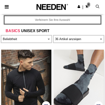
×
Needen App
0
App holen
|
Bessere Preise in der App!
Verfeinern Sie Ihre Auswahl
BASICS
UNISEX SPORT