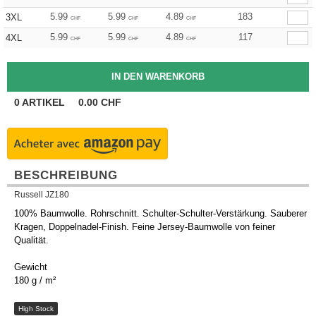
5.99
5.99
4.89
183
3XL
CHF
CHF
CHF
5.99
5.99
4.89
117
4XL
CHF
CHF
CHF
0
ARTIKEL
0.00
CHF
BESCHREIBUNG
Russell JZ180
100% Baumwolle. Rohrschnitt. Schulter-Schulter-Verstärkung. Sauberer
Kragen, Doppelnadel-Finish. Feine Jersey-Baumwolle von feiner
Qualität.
Gewicht
180 g / m²
High Stock