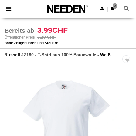
×
Needen App
0
App holen
|
Bessere Preise in der App!
3.99CHF
Bereits ab
7,29 CHF
Öffentlicher Preis
ohne Zollgebühren und Steuern
Russell
JZ180 - T-Shirt aus 100% Baumwolle
- Weiß
Previous
Next