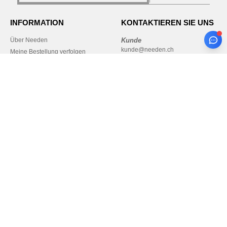
INFORMATION
KONTAKTIEREN SIE UNS
Über Needen
Kunde
kunde@needen.ch
Meine Bestellung verfolgen
Sales
Zahlungsarten
verkauf@needen.ch
Lieferung
Rückerstattungen / Rückgaben
0800 002 718
Hilfe & FAQs
Montag – Donnerstag: 10:00–13:00
Unsere Engagements
& 14:00–17:30
Karriere
Freitag: 10:00–14:00
Bezahlung mit
Unsere Paketzusteller