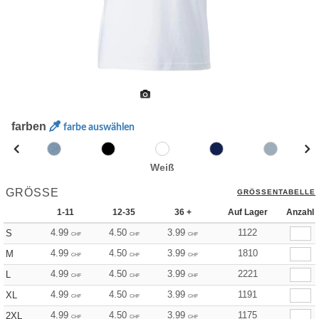
farben
farbe auswählen
Weiß
GRÖSSE
GRÖSSENTABELLE
1-11
12-35
36 +
Auf Lager
Anzahl
4.99
4.50
3.99
1122
S
CHF
CHF
CHF
4.99
4.50
3.99
1810
M
CHF
CHF
CHF
4.99
4.50
3.99
2221
L
CHF
CHF
CHF
4.99
4.50
3.99
1191
XL
CHF
CHF
CHF
4.99
4.50
3.99
1175
2XL
CHF
CHF
CHF