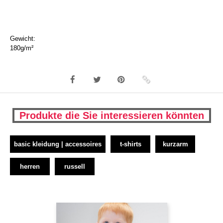
Gewicht:
180g/m²
Produkte die Sie interessieren könnten
basic kleidung | accessoires
t-shirts
kurzarm
herren
russell