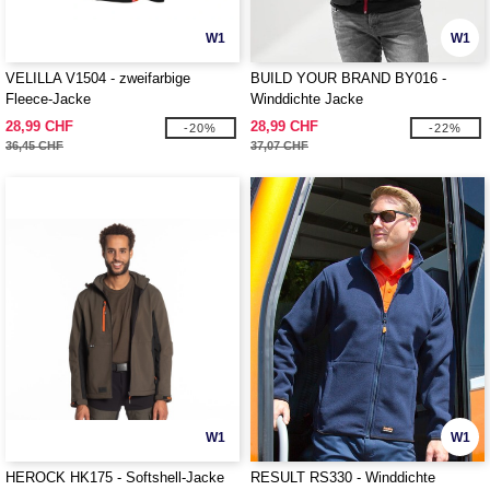
W1
W1
VELILLA V1504 - zweifarbige
BUILD YOUR BRAND BY016 -
Fleece-Jacke
Winddichte Jacke
28,99 CHF
28,99 CHF
-20%
-22%
36,45 CHF
37,07 CHF
W1
W1
HEROCK HK175 - Softshell-Jacke
RESULT RS330 - Winddichte