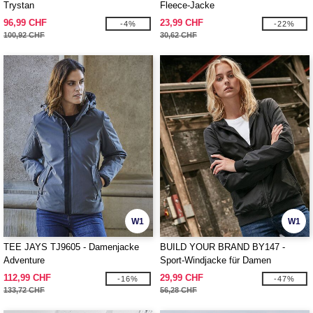
Trystan
Fleece-Jacke
96,99 CHF
23,99 CHF
-4%
-22%
100,92 CHF
30,62 CHF
W1
W1
TEE JAYS TJ9605 - Damenjacke
BUILD YOUR BRAND BY147 -
Adventure
Sport-Windjacke für Damen
112,99 CHF
29,99 CHF
-16%
-47%
133,72 CHF
56,28 CHF