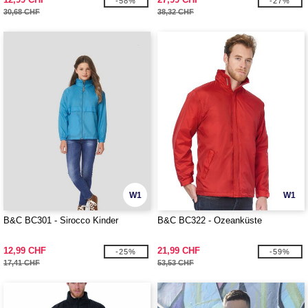
-58%
-27%
30,68 CHF
38,32 CHF
W1
W1
B&C BC301 - Sirocco Kinder
B&C BC322 - Ozeanküste
12,99 CHF
21,99 CHF
-25%
-59%
17,41 CHF
53,53 CHF