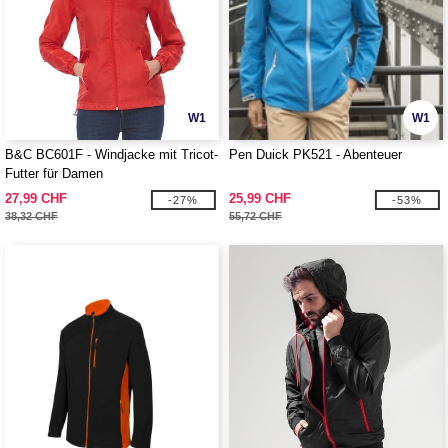
W1
W1
B&C BC601F - Windjacke mit Tricot-
Pen Duick PK521 - Abenteuer
Futter für Damen
27,99 CHF
25,99 CHF
-27%
-53%
38,32 CHF
55,72 CHF