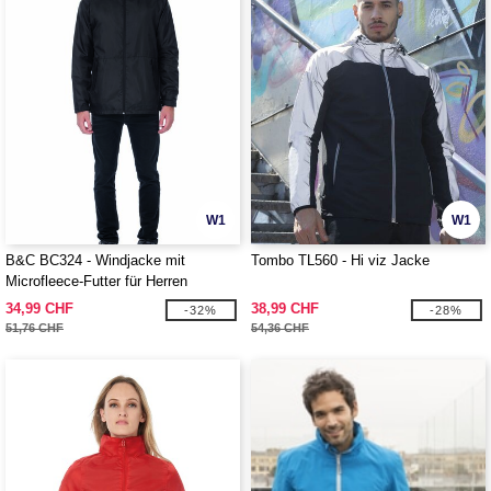
W1
W1
B&C BC324 - Windjacke mit
Tombo TL560 - Hi viz Jacke
Microfleece-Futter für Herren
34,99 CHF
38,99 CHF
-32%
-28%
51,76 CHF
54,36 CHF