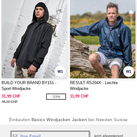
W1
W1
BUILD YOUR BRAND BY151 -
RESULT RS204X - Leichte
Sport-Windjacke
Windjacke
31,99 CHF
11,99 CHF
-33%
48,10 CHF
Einkaufen
Basics Windjacken Jacken
bei Needen Suisse
jetzt abonnieren!