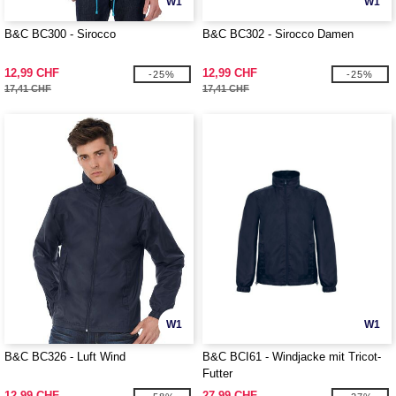
W1
W1
B&C BC300 - Sirocco
B&C BC302 - Sirocco Damen
12,99 CHF
12,99 CHF
-25%
-25%
17,41 CHF
17,41 CHF
W1
W1
B&C BC326 - Luft Wind
B&C BCI61 - Windjacke mit Tricot-
Futter
12,99 CHF
27,99 CHF