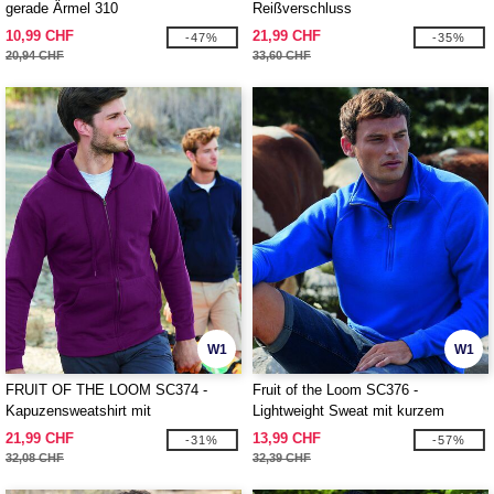
gerade Ärmel 310
Reißverschluss
10,99 CHF
21,99 CHF
-47%
-35%
20,94 CHF
33,60 CHF
W1
W1
FRUIT OF THE LOOM SC374 -
Fruit of the Loom SC376 -
Kapuzensweatshirt mit
Lightweight Sweat mit kurzem
durchgehendem Reißverschluss 280
Reißverschluss
21,99 CHF
13,99 CHF
-31%
-57%
32,08 CHF
32,39 CHF