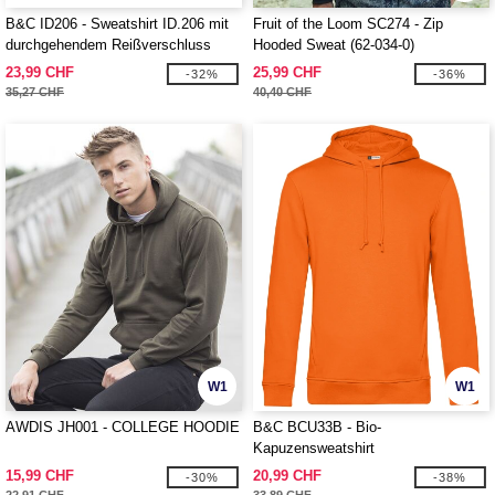
B&C ID206 - Sweatshirt ID.206 mit
Fruit of the Loom SC274 - Zip
durchgehendem Reißverschluss
Hooded Sweat (62-034-0)
23,99 CHF
25,99 CHF
-32%
-36%
35,27 CHF
40,40 CHF
W1
W1
AWDIS JH001 - COLLEGE HOODIE
B&C BCU33B - Bio-
Kapuzensweatshirt
15,99 CHF
20,99 CHF
-30%
-38%