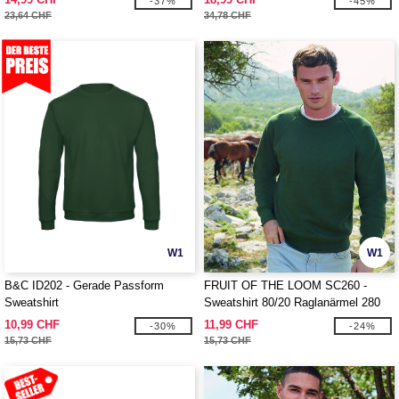
-37%
-45%
23,64 CHF
34,78 CHF
W1
W1
B&C ID202 - Gerade Passform
FRUIT OF THE LOOM SC260 -
Sweatshirt
Sweatshirt 80/20 Raglanärmel 280
10,99 CHF
11,99 CHF
-30%
-24%
15,73 CHF
15,73 CHF