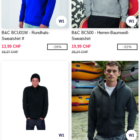
W1
W1
B&C BCU01W - Rundhals-
B&C BC500 - Herren-Baumwoll-
Sweatshirt #
Sweatshirt
13,99 CHF
19,99 CHF
-28%
-32%
19,37 CHF
29,24 CHF
W1
W1