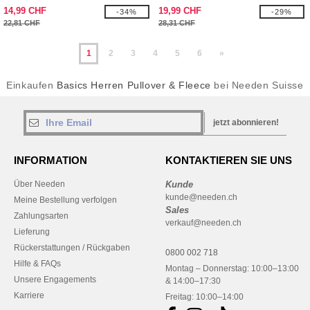
rundem Halsausschnitt mit Fruit of
14,99 CHF
19,99 CHF
-34%
-29%
the Loom-Logo
22,81 CHF
28,31 CHF
1
2
3
4
5
6
»
Einkaufen
Basics Herren Pullover & Fleece
bei Needen Suisse
jetzt abonnieren!
INFORMATION
KONTAKTIEREN SIE UNS
Über Needen
Kunde
kunde@needen.ch
Meine Bestellung verfolgen
Sales
Zahlungsarten
verkauf@needen.ch
Lieferung
Rückerstattungen / Rückgaben
0800 002 718
Hilfe & FAQs
Montag – Donnerstag: 10:00–13:00
Unsere Engagements
& 14:00–17:30
Karriere
Freitag: 10:00–14:00