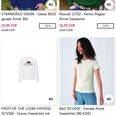
W1
W1
STARWORLD SW299 - Sweat 80/20
Russell JZ762 - Herren Raglan
gerade Ärmel 300
Ärmel Sweatshirt
15,99 CHF
16,99 CHF
-35%
-28%
24,58 CHF
23,64 CHF
W1
W1
FRUIT OF THE LOOM VINTAGE
B&C BCU01K - Gerade Ärmel
SCV260 - Unisex-Sweatshirt mit
Sweatshirt 280 KING