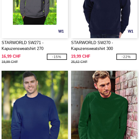
W1
W1
STARWORLD SW271 -
STARWORLD SW270 -
Kapuzensweatshirt 270
Kapuzensweatshirt 300
16,99 CHF
19,99 CHF
-15%
-22%
19,99 CHF
25,62 CHF