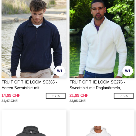
W1
W1
FRUIT OF THE LOOM SC365 -
FRUIT OF THE LOOM SC276 -
Herren-Sweatshirt mit
Sweatshirt mit Raglanärmeln,
durchgehendem Reißverschluss
Kragen mit Reißverschluss
14,99 CHF
21,99 CHF
-57%
-35%
34,47 CHF
33,95 CHF