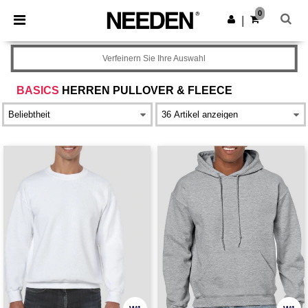
×
Needen App
0
App holen
|
Bessere Preise in der App!
Verfeinern Sie Ihre Auswahl
BASICS
HERREN PULLOVER & FLEECE