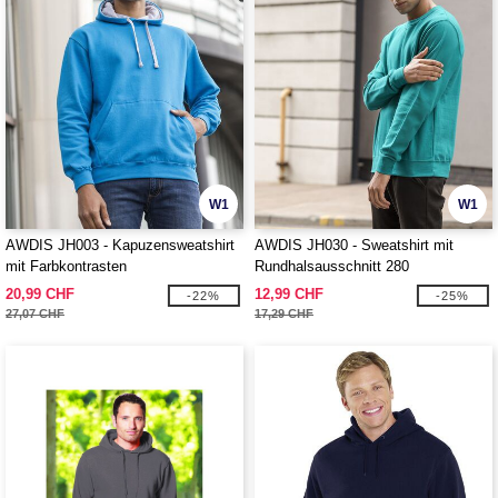
W1
W1
AWDIS JH003 - Kapuzensweatshirt
AWDIS JH030 - Sweatshirt mit
mit Farbkontrasten
Rundhalsausschnitt 280
20,99 CHF
12,99 CHF
-22%
-25%
27,07 CHF
17,29 CHF