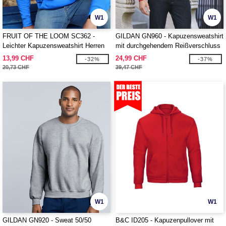
W1
W1
FRUIT OF THE LOOM SC362 -
GILDAN GN960 - Kapuzensweatshirt
Leichter Kapuzensweatshirt Herren
mit durchgehendem Reißverschluss
13,99 CHF
24,99 CHF
-32%
-37%
20,73 CHF
39,47 CHF
W1
W1
GILDAN GN920 - Sweat 50/50
B&C ID205 - Kapuzenpullover mit