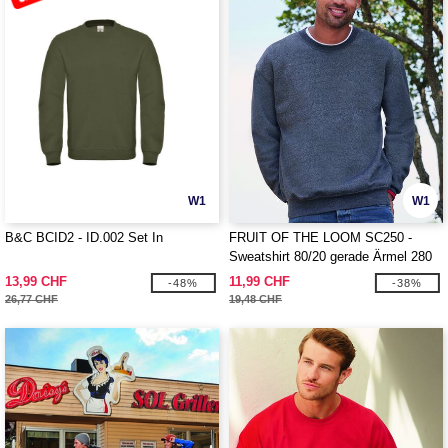
W1
W1
B&C BCID2 - ID.002 Set In
FRUIT OF THE LOOM SC250 -
Sweatshirt 80/20 gerade Ärmel 280
13,99 CHF
11,99 CHF
-48%
-38%
26,77 CHF
19,48 CHF