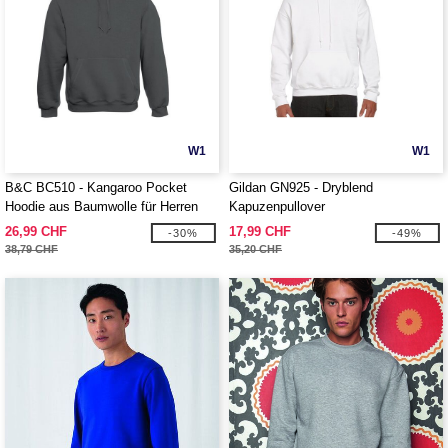
W1
W1
B&C BC510 - Kangaroo Pocket
Gildan GN925 - Dryblend
Hoodie aus Baumwolle für Herren
Kapuzenpullover
26,99 CHF
17,99 CHF
-30%
-49%
38,79 CHF
35,20 CHF