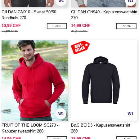
W1
W1
GILDAN GN910 - Sweat 50/50
GILDAN GN940 - Kapuzensweatshirt
Rundhals 270
270
10,99 CHF
14,99 CHF
-50%
-52%
22,08 CHF
31,45 CHF
W1
W1
FRUIT OF THE LOOM SC270 -
B&C BCID3 - Kapuzensweatshirt
Kapuzensweatshirt 280
280
14,99 CHF
18,99 CHF