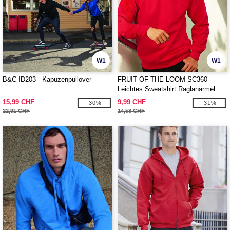
W1
W1
B&C ID203 - Kapuzenpullover
FRUIT OF THE LOOM SC360 -
Leichtes Sweatshirt Raglanärmel
15,99 CHF
9,99 CHF
-30%
-31%
22,91 CHF
14,58 CHF