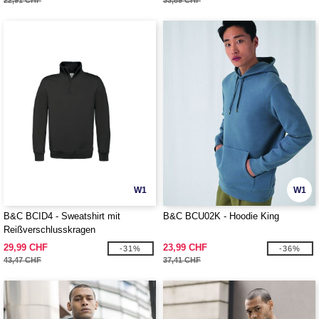
22,91 CHF
33,89 CHF
W1
W1
B&C BCID4 - Sweatshirt mit
B&C BCU02K - Hoodie King
Reißverschlusskragen
29,99 CHF
23,99 CHF
-31%
-36%
43,47 CHF
37,41 CHF