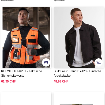
68,63 CHF
0,84 CHF
W1
W1
KORNTEX KX231 - Taktische
Build Your Brand BY428 - Einfache
Sicherheitsweste
Arbeitsjacke
61,99 CHF
48,99 CHF