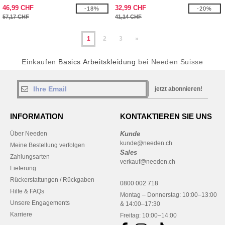
46,99 CHF
32,99 CHF
-18%
-20%
57,17 CHF
41,14 CHF
1
2
3
»
Einkaufen
Basics Arbeitskleidung
bei Needen Suisse
jetzt abonnieren!
INFORMATION
KONTAKTIEREN SIE UNS
Über Needen
Kunde
kunde@needen.ch
Meine Bestellung verfolgen
Sales
Zahlungsarten
verkauf@needen.ch
Lieferung
Rückerstattungen / Rückgaben
0800 002 718
Hilfe & FAQs
Montag – Donnerstag: 10:00–13:00
Unsere Engagements
& 14:00–17:30
Karriere
Freitag: 10:00–14:00