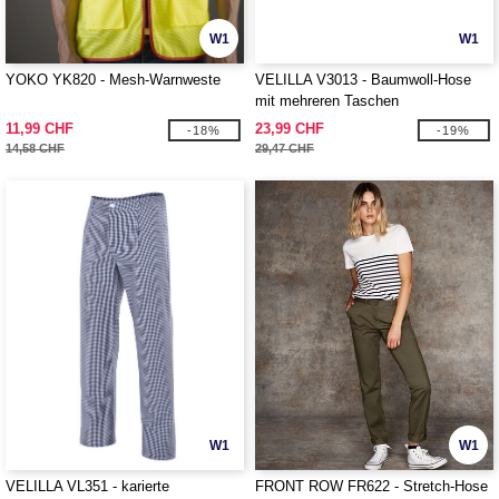
W1
W1
YOKO YK820 - Mesh-Warnweste
VELILLA V3013 - Baumwoll-Hose
mit mehreren Taschen
11,99 CHF
23,99 CHF
-18%
-19%
14,58 CHF
29,47 CHF
W1
W1
VELILLA VL351 - karierte
FRONT ROW FR622 - Stretch-Hose