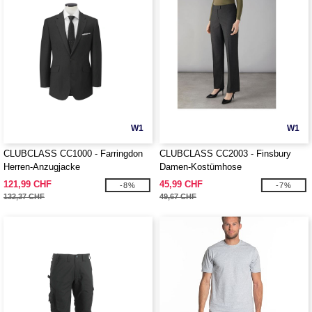
W1
W1
CLUBCLASS CC1000 - Farringdon
CLUBCLASS CC2003 - Finsbury
Herren-Anzugjacke
Damen-Kostümhose
121,99 CHF
45,99 CHF
-8%
-7%
132,37 CHF
49,67 CHF