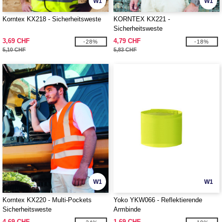
W1
W1
Korntex KX218 - Sicherheitsweste
KORNTEX KX221 -
Sicherheitsweste
3,69 CHF
4,79 CHF
-28%
-18%
5,10 CHF
5,83 CHF
W1
W1
Korntex KX220 - Multi-Pockets
Yoko YKW066 - Reflektierende
Sicherheitsweste
Armbinde
4,69 CHF
1,69 CHF