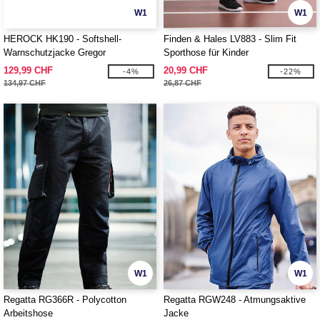
W1
W1
HEROCK HK190 - Softshell-
Finden & Hales LV883 - Slim Fit
Warnschutzjacke Gregor
Sporthose für Kinder
129,99 CHF
20,99 CHF
-4%
-22%
134,97 CHF
26,87 CHF
W1
W1
Regatta RG366R - Polycotton
Regatta RGW248 - Atmungsaktive
Arbeitshose
Jacke