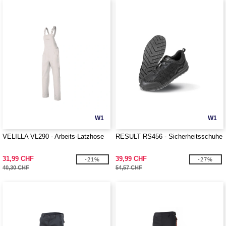
W1
W1
VELILLA VL290 - Arbeits-Latzhose
RESULT RS456 - Sicherheitsschuhe
31,99 CHF
39,99 CHF
-21%
-27%
40,30 CHF
54,57 CHF