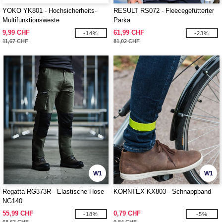
YOKO YK801 - Hochsicherheits-
RESULT RS072 - Fleecegefütterter
Multifunktionsweste
Parka
9,99 CHF
61,99 CHF
-14%
-23%
11,67 CHF
81,02 CHF
W1
W1
Regatta RG373R - Elastische Hose
KORNTEX KX803 - Schnappband
NG140
55,99 CHF
0,79 CHF
-18%
-5%