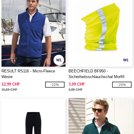
W1
W1
RESULT RS116 - Micro-Fleece
BEECHFIELD BF950 -
Weste
Sicherheitsschlauchschal Morf®
12,99 CHF
3,09 CHF
-22%
-20%
16,56 CHF
3,85 CHF