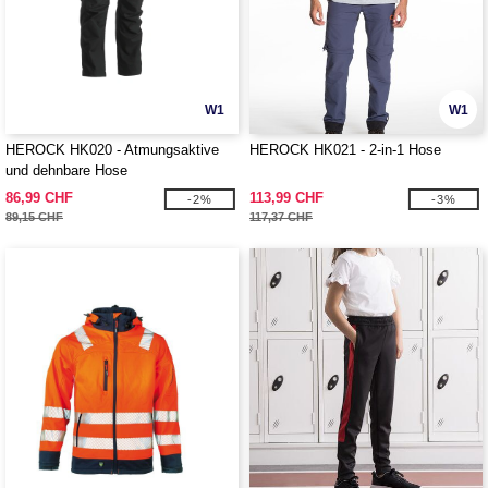
W1
W1
HEROCK HK020 - Atmungsaktive
HEROCK HK021 - 2-in-1 Hose
und dehnbare Hose
86,99 CHF
113,99 CHF
-2%
-3%
89,15 CHF
117,37 CHF