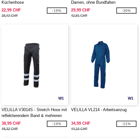
Küchenhose
Damen, ohne Bundfalten
22,99 CHF
29,99 CHF
-19%
-30%
28,43 CHF
42,91 CHF
W1
W1
VELILLA V3014S - Stretch Hose mit
VELILLA VL214 - Arbeitsanzug
reflektierendem Band & mehreren
Taschen
38,99 CHF
34,99 CHF
-19%
-21%
48,32 CHF
44,15 CHF