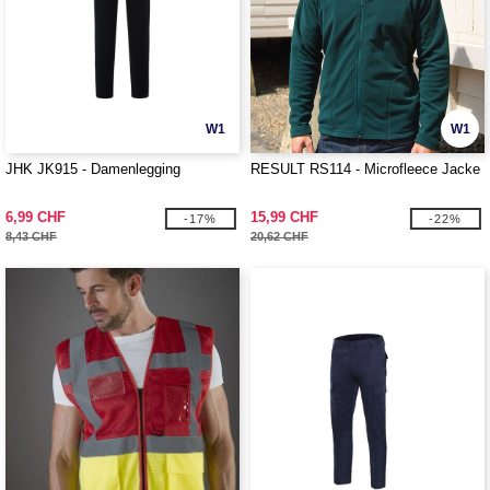
W1
W1
JHK JK915 - Damenlegging
RESULT RS114 - Microfleece Jacke
6,99 CHF
15,99 CHF
-17%
-22%
8,43 CHF
20,62 CHF