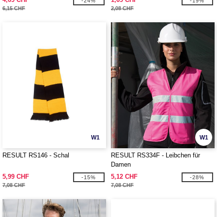
-24%
-19%
6,15 CHF
2,08 CHF
W1
W1
RESULT RS146 - Schal
RESULT RS334F - Leibchen für
Damen
5,99 CHF
5,12 CHF
-15%
-28%
7,08 CHF
7,08 CHF