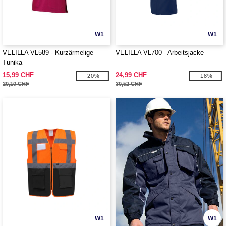
W1
W1
VELILLA VL589 - Kurzärmelige
VELILLA VL700 - Arbeitsjacke
Tunika
15,99 CHF
24,99 CHF
-20%
-18%
20,10 CHF
30,52 CHF
W1
W1