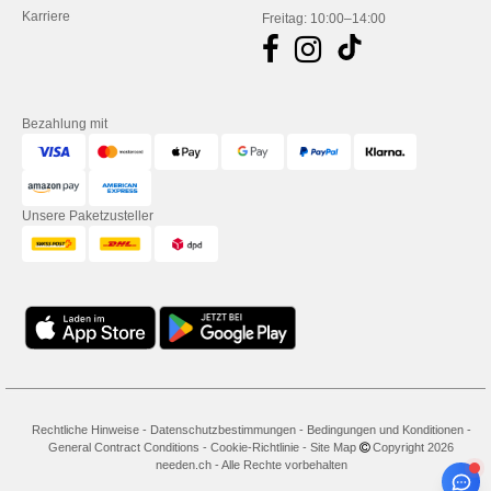
Karriere
Freitag: 10:00–14:00
Bezahlung mit
Unsere Paketzusteller
Rechtliche Hinweise
-
Datenschutzbestimmungen
-
Bedingungen und Konditionen
-
General Contract Conditions
-
Cookie-Richtlinie
-
Site Map
Copyright 2026
needen.ch - Alle Rechte vorbehalten