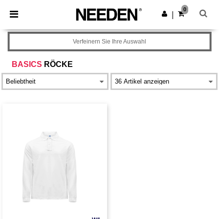
×
Needen App
0
App holen
|
Bessere Preise in der App!
Verfeinern Sie Ihre Auswahl
BASICS
RÖCKE