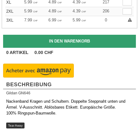
5.99
4.89
4.39
217
XL
CHF
CHF
CHF
5.99
4.89
4.39
206
2XL
CHF
CHF
CHF
7.99
6.99
5.99
0
3XL
CHF
CHF
CHF
0
ARTIKEL
0.00
CHF
BESCHREIBUNG
Gildan GN646
Nackenband Kragen und Schultern. Doppelte Steppnaht unten und
Ärmel. V-Ausschnitt. Ablösbares Etikett. Europäische Größe.
100% Ringspun-Baumwolle.
Tear Away