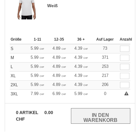
Weiß
Größe
1-11
12-35
36 +
Auf Lager
Anzahl
5.99
4.89
4.39
73
S
CHF
CHF
CHF
5.99
4.89
4.39
371
M
CHF
CHF
CHF
5.99
4.89
4.39
253
L
CHF
CHF
CHF
5.99
4.89
4.39
217
XL
CHF
CHF
CHF
5.99
4.89
4.39
206
2XL
CHF
CHF
CHF
7.99
6.99
5.99
0
3XL
CHF
CHF
CHF
0
ARTIKEL
0.00
CHF