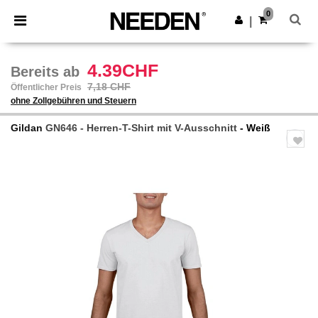
×
Needen App
0
App holen
|
Bessere Preise in der App!
4.39CHF
Bereits ab
7,18 CHF
Öffentlicher Preis
ohne Zollgebühren und Steuern
Gildan
GN646 - Herren-T-Shirt mit V-Ausschnitt
- Weiß
Previous
Next