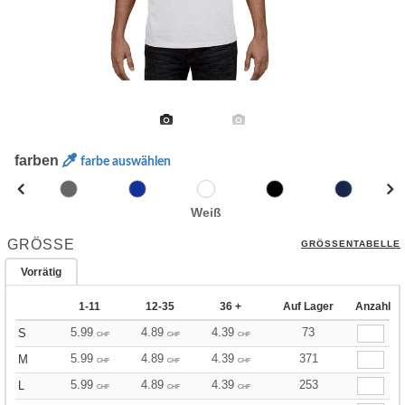
farben
farbe auswählen
Weiß
GRÖSSE
GRÖSSENTABELLE
Vorrätig
1-11
12-35
36 +
Auf Lager
Anzahl
5.99
4.89
4.39
73
S
CHF
CHF
CHF
5.99
4.89
4.39
371
M
CHF
CHF
CHF
5.99
4.89
4.39
253
L
CHF
CHF
CHF