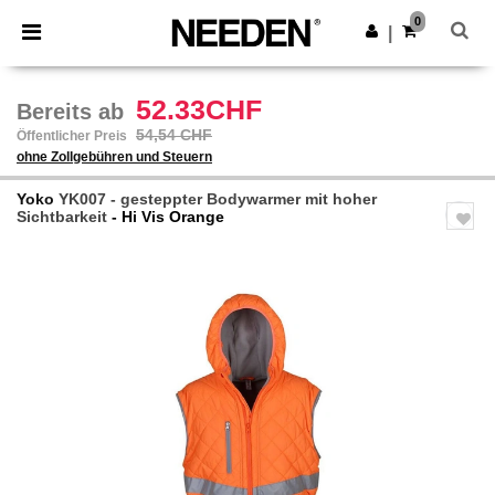
×
Needen App
0
App holen
|
Bessere Preise in der App!
52.33CHF
Bereits ab
54,54 CHF
Öffentlicher Preis
ohne Zollgebühren und Steuern
Yoko
YK007 - gesteppter Bodywarmer mit hoher
Sichtbarkeit
- Hi Vis Orange
Previous
Next