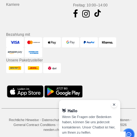
Karriere
Freitag: 10:00–14:00
Bezahlung mit
Unsere Paketzusteller
👋
Hallo
Wenn Sie Fragen oder Bedenken
Rechtliche Hinweise
-
Datenschutzbestimmungen
-
Bedingungen und Konditionen
-
haben, können Sie uns jederzeit
General Contract Conditions
-
Cookie-Richtlinie
-
Site Map
Copyright 2026
kontaktieren. Unser Chatbot ist hier,
needen.ch - Alle Rechte vorbehalten
um Ihnen zu helfen.