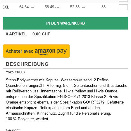
64.64
58.49
52.33
33
3XL
CHF
CHF
CHF
0
ARTIKEL
0.00
CHF
BESCHREIBUNG
Yoko YK007
Stepp-Bodywarmer mit Kapuze. Wasserabweisend. 2 Reflex-
Querstreifen, angenäht, V-förmig, 5 cm. Seitentaschen und Brusttasche
mit Reißverschluss. Innentasche. Hi-vis Yellow und Hi-vis Orange
entsprechen der Spezifikation EN ISO20471:2013 Klasse 2. Hi-vis
Orange entspricht ebenfalls der Spezifikation GO/ RT3279. Gefütterte
elastische Kapuze. Reflexpaspeln am Bund und an den
Armausschnitten. Kinnschutz. Zugriff für die Personalisierung.
100 % Polyester, wattiert.
Gewicht: