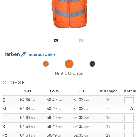
farben
farbe auswählen
Hi Vis Orange
GRÖSSE
1-11
12-35
36 +
Auf Lager
Anzahl
64.64
58.49
52.33
10
S
CHF
CHF
CHF
64.64
58.49
52.33
0
M
CHF
CHF
CHF
64.64
58.49
52.33
15
L
CHF
CHF
CHF
64.64
58.49
52.33
19
XL
CHF
CHF
CHF
64.64
58.49
52.33
19
2XL
CHF
CHF
CHF