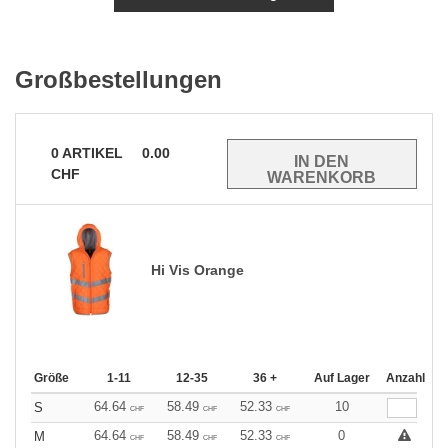
Großbestellungen
0
ARTIKEL
0.00
CHF
Hi Vis Orange
Größe
1-11
12-35
36 +
Auf Lager
Anzahl
64.64
58.49
52.33
10
S
CHF
CHF
CHF
64.64
58.49
52.33
0
M
CHF
CHF
CHF