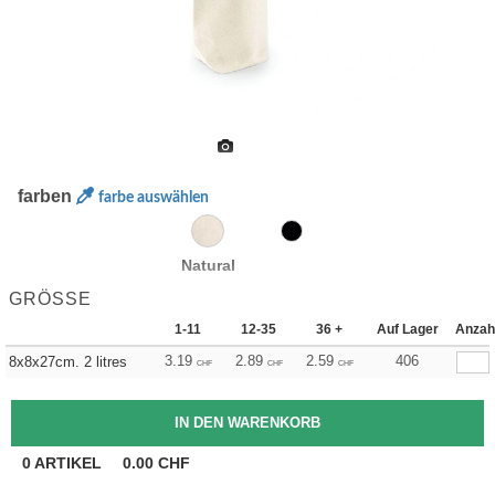
farben
farbe auswählen
Natural
GRÖSSE
1-11
12-35
36 +
Auf Lager
Anzah
3.19
2.89
2.59
406
8x8x27cm. 2 litres
CHF
CHF
CHF
0
ARTIKEL
0.00
CHF