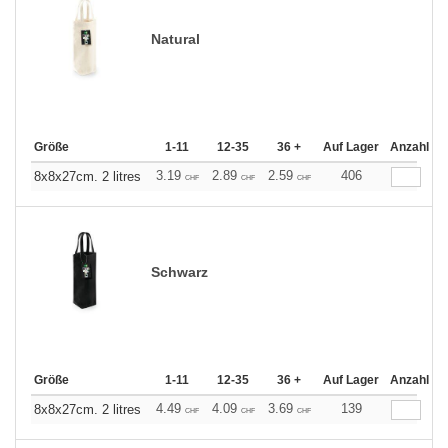
Natural
Größe
1-11
12-35
36 +
Auf Lager
Anzahl
3.19
2.89
2.59
406
8x8x27cm. 2 litres
CHF
CHF
CHF
Schwarz
Größe
1-11
12-35
36 +
Auf Lager
Anzahl
4.49
4.09
3.69
139
8x8x27cm. 2 litres
CHF
CHF
CHF