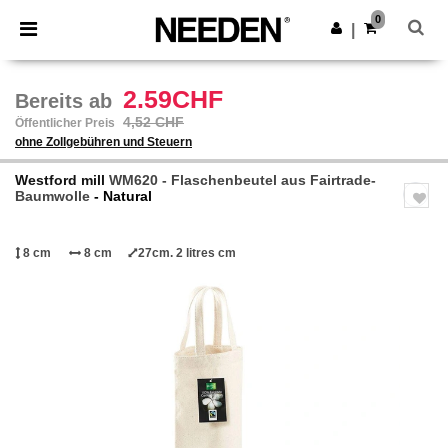
×
Needen App
0
App holen
|
Bessere Preise in der App!
2.59CHF
Bereits ab
4,52 CHF
Öffentlicher Preis
ohne Zollgebühren und Steuern
Westford mill
WM620 - Flaschenbeutel aus Fairtrade-
Baumwolle
- Natural
8 cm
8 cm
27cm. 2 litres cm
Previous
Next