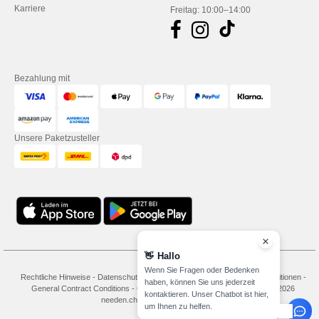
Karriere
Freitag: 10:00–14:00
Bezahlung mit
Unsere Paketzusteller
👋
Hallo
Wenn Sie Fragen oder Bedenken
Rechtliche Hinweise
-
Datenschutzbestimmungen
-
Bedingungen und Konditionen
-
haben, können Sie uns jederzeit
General Contract Conditions
-
Cookie-Richtlinie
-
Site Map
Copyright 2026
kontaktieren. Unser Chatbot ist hier,
needen.ch - Alle Rechte vorbehalten
um Ihnen zu helfen.