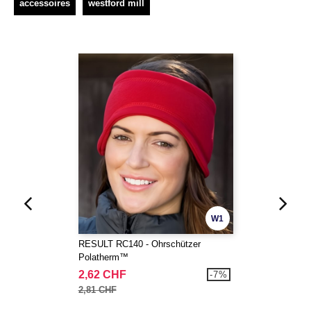
accessoires
westford mill
W1
RESULT RC140 - Ohrschützer
Polatherm™
2,62 CHF
-7%
2,81 CHF