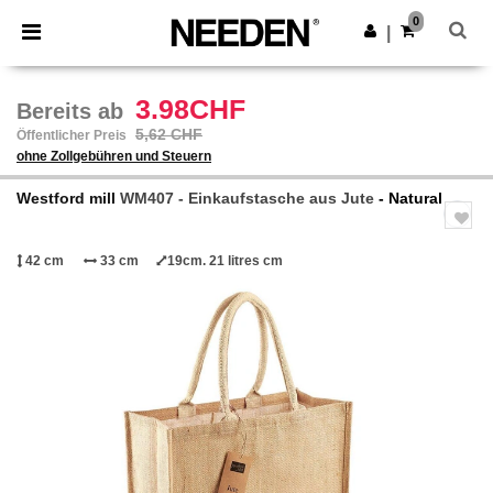
×
Needen App
0
App holen
|
Bessere Preise in der App!
3.98CHF
Bereits ab
5,62 CHF
Öffentlicher Preis
ohne Zollgebühren und Steuern
Westford mill
WM407 - Einkaufstasche aus Jute
- Natural
42 cm
33 cm
19cm. 21 litres cm
Previous
Next