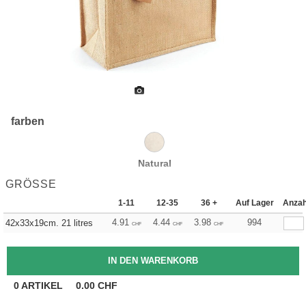
farben
Natural
GRÖSSE
1-11
12-35
36 +
Auf Lager
Anzah
4.91
4.44
3.98
994
42x33x19cm. 21 litres
CHF
CHF
CHF
0
ARTIKEL
0.00
CHF