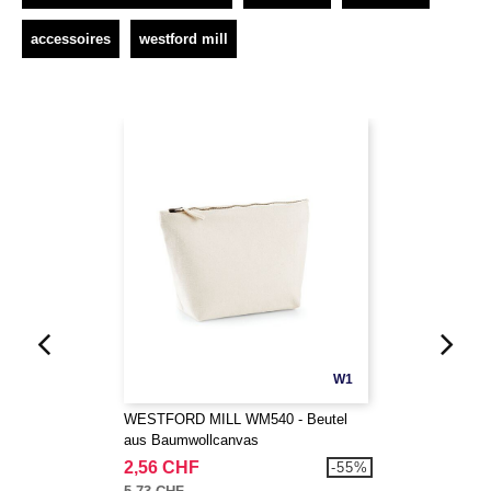
accessoires
westford mill
W1
WESTFORD MILL WM540 - Beutel
aus Baumwollcanvas
2,56 CHF
-55%