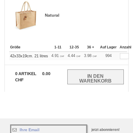
Natural
Größe
1-11
12-35
36 +
Auf Lager
Anzahl
4.91
4.44
3.98
994
42x33x19cm. 21 litres
CHF
CHF
CHF
0
ARTIKEL
0.00
CHF
jetzt abonnieren!