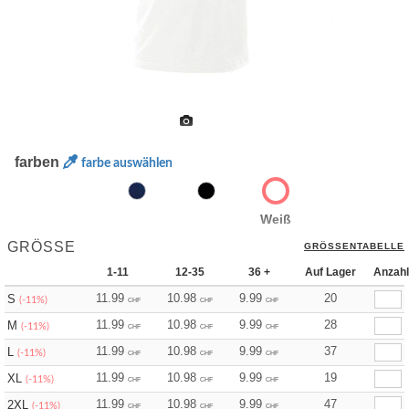
farben
farbe auswählen
Weiß
GRÖSSE
GRÖSSENTABELLE
1-11
12-35
36 +
Auf Lager
Anzahl
11.99
10.98
9.99
20
S
(-11%)
CHF
CHF
CHF
11.99
10.98
9.99
28
M
(-11%)
CHF
CHF
CHF
11.99
10.98
9.99
37
L
(-11%)
CHF
CHF
CHF
11.99
10.98
9.99
19
XL
(-11%)
CHF
CHF
CHF
11.99
10.98
9.99
47
2XL
(-11%)
CHF
CHF
CHF