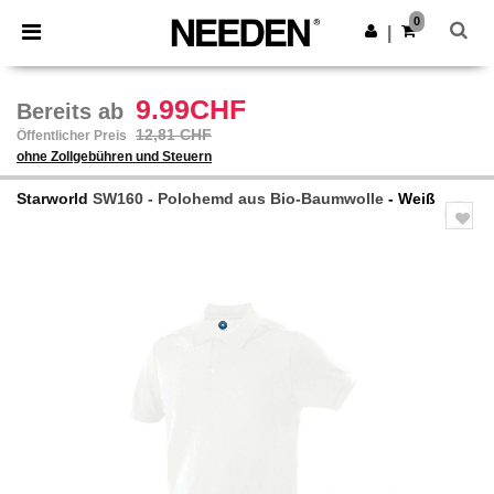
×
Needen App
0
App holen
|
Bessere Preise in der App!
9.99CHF
Bereits ab
12,81 CHF
Öffentlicher Preis
ohne Zollgebühren und Steuern
Starworld
SW160 - Polohemd aus Bio-Baumwolle
- Weiß
Previous
Next