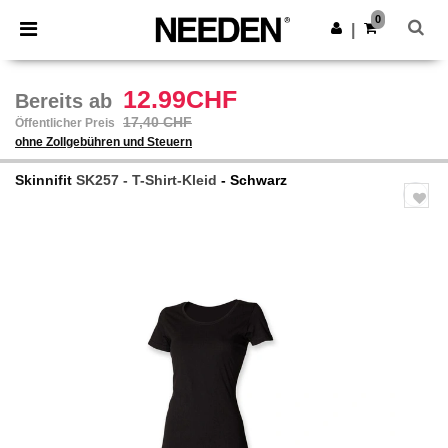
×
Needen App
0
App holen
|
Bessere Preise in der App!
12.99CHF
Bereits ab
17,40 CHF
Öffentlicher Preis
ohne Zollgebühren und Steuern
Skinnifit
SK257 - T-Shirt-Kleid
- Schwarz
Previous
Next