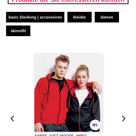
basic kleidung | accessoires
kleider
damen
skinnifit
W1