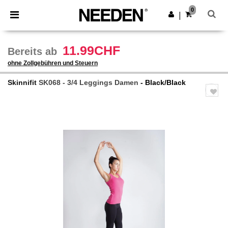
×
Needen App
0
App holen
|
Bessere Preise in der App!
11.99CHF
Bereits ab
ohne Zollgebühren und Steuern
Skinnifit
SK068 - 3/4 Leggings Damen
- Black/Black
Previous
Next