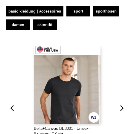
basic kleidung | accessoires
sport
sporthosen
damen
skinnifit
W1
Bella+Canvas BE3001 - Unisex-