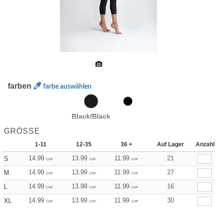
farben
farbe auswählen
Black/Black
GRÖSSE
1-11
12-35
36 +
Auf Lager
Anzahl
14.99
13.99
11.99
21
S
CHF
CHF
CHF
14.99
13.99
11.99
27
M
CHF
CHF
CHF
14.99
13.99
11.99
16
L
CHF
CHF
CHF
14.99
13.99
11.99
30
XL
CHF
CHF
CHF