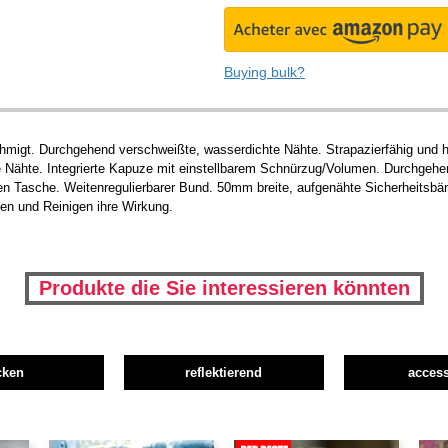
Buying bulk?
migt. Durchgehend verschweißte, wasserdichte Nähte. Strapazierfähig und h
Nähte. Integrierte Kapuze mit einstellbarem Schnürzug/Volumen. Durchgehen
ten Tasche. Weitenregulierbarer Bund. 50mm breite, aufgenähte Sicherheitsb
en und Reinigen ihre Wirkung.
Produkte die Sie interessieren könnten
cken
reflektierend
access