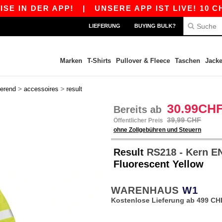
N DER APP!
|
UNSERE APP IST LIVE! 10 CHF R
LIEFERUNG
BUYING BULK?
Marken
T-Shirts
Pullover & Fleece
Taschen
Jack
>
>
ierend
accessoires
result
30.99CH
Bereits ab
39,99 CHF
Öffentlicher Preis
ohne Zollgebühren und Steuern
Result
RS218 - Kern E
Fluorescent Yellow
WARENHAUS
W1
Kostenlose Lieferung ab 499 CH