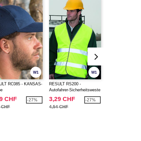
W1
W1
ULT RC085 - KANSAS-
RESULT RS200 -
Result RS20J -
pe
Autofahrer-Sicherheitsweste
Kindersicherheits
99 CHF
3,29 CHF
2,69 CHF
-27%
-27%
1 CHF
4,54 CHF
3,71 CHF