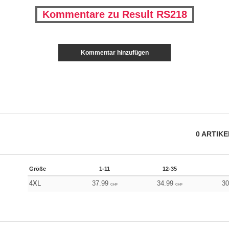
Kommentare zu Result RS218
Kommentar hinzufügen
0
ARTIK
Größe
1-11
12-35
4XL
37.99
34.99
3
CHF
CHF