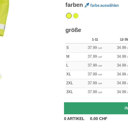
farben
farbe auswählen
größe
1-11
12-35
S
37.99
34.99
CHF
M
37.99
34.99
CHF
L
37.99
34.99
CHF
XL
37.99
34.99
CHF
2XL
37.99
34.99
CHF
3XL
37.99
34.99
CHF
0
ARTIKEL
0.00
CHF