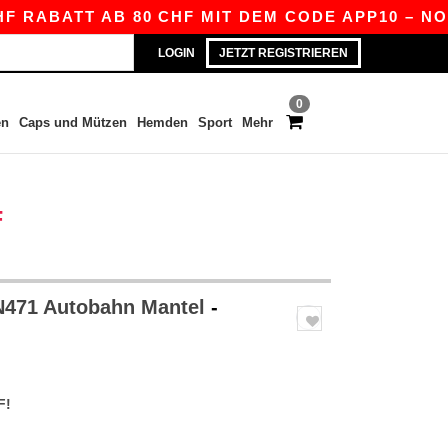
ABATT AB 80 CHF MIT DEM CODE APP10 – NOCH B
LOGIN
JETZT REGISTRIEREN
0
en
Caps und Mützen
Hemden
Sport
Mehr
F
N471 Autobahn Mantel
-
F!