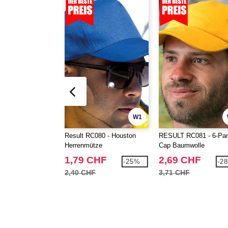
W1
Result RC080 - Houston
RESULT RC081 - 6-Pan
Herrenmütze
Cap Baumwolle
1,79 CHF
2,69 CHF
-25%
-2
2,40 CHF
3,71 CHF