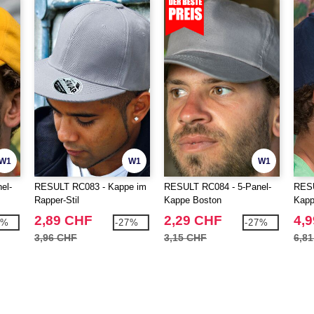
W1
W1
W1
el-
RESULT RC083 - Kappe im
RESULT RC084 - 5-Panel-
RES
Rapper-Stil
Kappe Boston
Kap
2,89 CHF
2,29 CHF
4,
8%
-27%
-27%
3,96 CHF
3,15 CHF
6,8