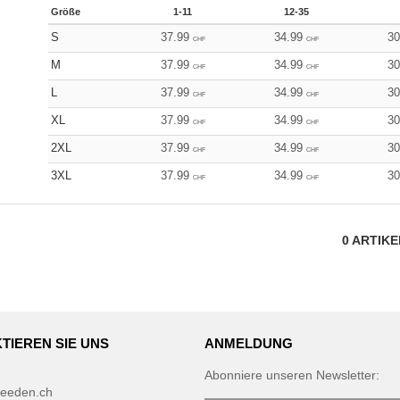
Größe
1-11
12-35
S
37.99
34.99
3
CHF
CHF
M
37.99
34.99
3
CHF
CHF
L
37.99
34.99
3
CHF
CHF
XL
37.99
34.99
3
CHF
CHF
2XL
37.99
34.99
3
CHF
CHF
3XL
37.99
34.99
3
CHF
CHF
0
ARTIK
TIEREN SIE UNS
ANMELDUNG
Abonniere unseren Newsletter:
eeden.ch