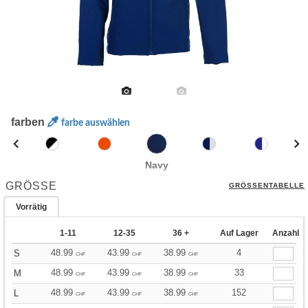
farben
farbe auswählen
Navy
GRÖSSE
GRÖSSENTABELLE
Vorrätig
1-11
12-35
36 +
Auf Lager
Anzahl
48.99
43.99
38.99
4
S
CHF
CHF
CHF
48.99
43.99
38.99
33
M
CHF
CHF
CHF
48.99
43.99
38.99
152
L
CHF
CHF
CHF