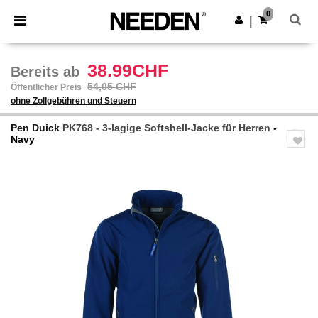
×
Needen App
0
App holen
|
Bessere Preise in der App!
38.99CHF
Bereits ab
54,05 CHF
Öffentlicher Preis
ohne Zollgebühren und Steuern
Pen Duick
PK768 - 3-lagige Softshell-Jacke für Herren
-
Navy
Previous
Next