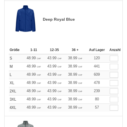
Deep Royal Blue
Größe
1-11
12-35
36 +
Auf Lager
Anzahl
48.99
43.99
38.99
120
S
CHF
CHF
CHF
48.99
43.99
38.99
441
M
CHF
CHF
CHF
48.99
43.99
38.99
609
L
CHF
CHF
CHF
48.99
43.99
38.99
478
XL
CHF
CHF
CHF
48.99
43.99
38.99
239
2XL
CHF
CHF
CHF
48.99
43.99
38.99
80
3XL
CHF
CHF
CHF
48.99
43.99
38.99
57
4XL
CHF
CHF
CHF