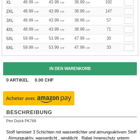
48.99
43.99
38.99
192
XL
CHF
CHF
CHF
48.99
43.99
38.99
147
2XL
CHF
CHF
CHF
48.99
43.99
38.99
57
3XL
CHF
CHF
CHF
48.99
43.99
38.99
71
4XL
CHF
CHF
CHF
59.99
53.99
47.99
30
5XL
CHF
CHF
CHF
59.99
53.99
47.99
33
6XL
CHF
CHF
CHF
0
ARTIKEL
0.00
CHF
BESCHREIBUNG
Pen Duick PK768
Stoff laminiert 3 Schichten mit wasserdichter und atmungsaktivem Stoff
. Atmungsaktiv, wasserdicht , winddicht . Rabat Innenschutz unterm