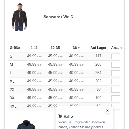
Schwarz / Weiß
Größe
1-11
12-35
36 +
Auf Lager
Anzahl
49.99
45.99
40.99
117
S
CHF
CHF
CHF
49.99
45.99
40.99
208
M
CHF
CHF
CHF
49.99
45.99
40.99
254
L
CHF
CHF
CHF
49.99
45.99
40.99
202
XL
CHF
CHF
CHF
49.99
45.99
40.99
98
2XL
CHF
CHF
CHF
49.99
45.99
40.99
109
3XL
CHF
CHF
CHF
49.99
45.99
40.99
18
4XL
CHF
CHF
CHF
👋
Hallo
Wenn Sie Fragen oder Bedenken
haben, können Sie uns jederzeit