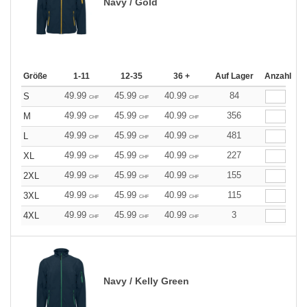
Navy / Gold
Größe
1-11
12-35
36 +
Auf Lager
Anzahl
49.99
45.99
40.99
84
S
CHF
CHF
CHF
49.99
45.99
40.99
356
M
CHF
CHF
CHF
49.99
45.99
40.99
481
L
CHF
CHF
CHF
49.99
45.99
40.99
227
XL
CHF
CHF
CHF
49.99
45.99
40.99
155
2XL
CHF
CHF
CHF
49.99
45.99
40.99
115
3XL
CHF
CHF
CHF
49.99
45.99
40.99
3
4XL
CHF
CHF
CHF
Navy / Kelly Green