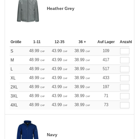
Heather Grey
Größe
1-11
12-35
36 +
Auf Lager
Anzahl
48.99
43.99
38.99
109
S
CHF
CHF
CHF
48.99
43.99
38.99
417
M
CHF
CHF
CHF
48.99
43.99
38.99
517
L
CHF
CHF
CHF
48.99
43.99
38.99
433
XL
CHF
CHF
CHF
48.99
43.99
38.99
197
2XL
CHF
CHF
CHF
48.99
43.99
38.99
71
3XL
CHF
CHF
CHF
48.99
43.99
38.99
73
4XL
CHF
CHF
CHF
Navy