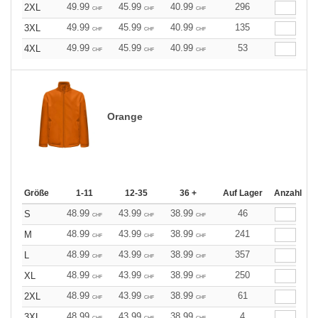
49.99
45.99
40.99
296
2XL
CHF
CHF
CHF
49.99
45.99
40.99
135
3XL
CHF
CHF
CHF
49.99
45.99
40.99
53
4XL
CHF
CHF
CHF
Orange
Größe
1-11
12-35
36 +
Auf Lager
Anzahl
48.99
43.99
38.99
46
S
CHF
CHF
CHF
48.99
43.99
38.99
241
M
CHF
CHF
CHF
48.99
43.99
38.99
357
L
CHF
CHF
CHF
48.99
43.99
38.99
250
XL
CHF
CHF
CHF
48.99
43.99
38.99
61
2XL
CHF
CHF
CHF
48.99
43.99
38.99
4
3XL
CHF
CHF
CHF