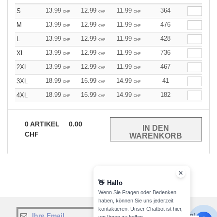
13.99
12.99
11.99
364
S
CHF
CHF
CHF
13.99
12.99
11.99
476
M
CHF
CHF
CHF
13.99
12.99
11.99
428
L
CHF
CHF
CHF
13.99
12.99
11.99
736
XL
CHF
CHF
CHF
13.99
12.99
11.99
467
2XL
CHF
CHF
CHF
18.99
16.99
14.99
41
3XL
CHF
CHF
CHF
18.99
16.99
14.99
182
4XL
CHF
CHF
CHF
0
ARTIKEL
0.00
CHF
👋
Hallo
Wenn Sie Fragen oder Bedenken
haben, können Sie uns jederzeit
kontaktieren. Unser Chatbot ist hier,
jetzt abonnieren!