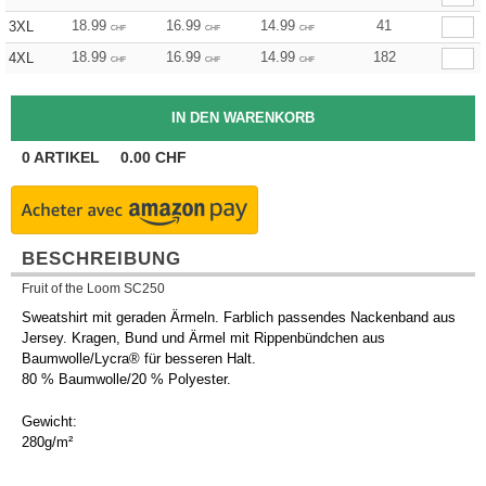
18.99
16.99
14.99
41
3XL
CHF
CHF
CHF
18.99
16.99
14.99
182
4XL
CHF
CHF
CHF
0
ARTIKEL
0.00
CHF
BESCHREIBUNG
Fruit of the Loom SC250
Sweatshirt mit geraden Ärmeln. Farblich passendes Nackenband aus
Jersey. Kragen, Bund und Ärmel mit Rippenbündchen aus
Baumwolle/Lycra® für besseren Halt.
80 % Baumwolle/20 % Polyester.
Gewicht:
280g/m²