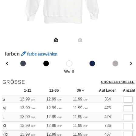
farben
farbe auswählen
Weiß
GRÖSSE
GRÖSSENTABELLE
1-11
12-35
36 +
Auf Lager
Anzahl
13.99
12.99
11.99
364
S
CHF
CHF
CHF
13.99
12.99
11.99
476
M
CHF
CHF
CHF
13.99
12.99
11.99
428
L
CHF
CHF
CHF
13.99
12.99
11.99
736
XL
CHF
CHF
CHF
13.99
12.99
11.99
467
2XL
CHF
CHF
CHF