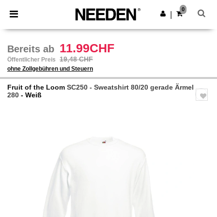
×
Needen App
0
App holen
|
Bessere Preise in der App!
11.99CHF
Bereits ab
19,48 CHF
Öffentlicher Preis
ohne Zollgebühren und Steuern
Fruit of the Loom
SC250 - Sweatshirt 80/20 gerade Ärmel
280
- Weiß
Previous
Next