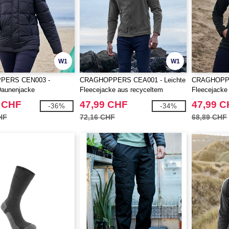
W1
W1
PERS CEN003 -
CRAGHOPPERS CEA001 - Leichte
CRAGHOPPE
Daunenjacke
Fleecejacke aus recyceltem
Fleecejacke
Polyester
Polyester
 CHF
47,99 CHF
47,99 
-36%
-34%
HF
72,16 CHF
68,89 CHF