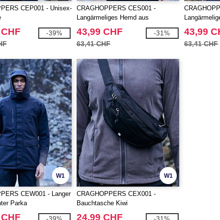
ERS CEP001 - Unisex-
CRAGHOPPERS CES001 -
CRAGHOPPE
e
Langärmeliges Hemd aus
Langärmeli
recyceltem Polyester
recyceltem 
 CHF
43,99 CHF
43,99 
-39%
-31%
HF
63,41 CHF
63,41 CHF
W1
W1
ERS CEW001 - Langer
CRAGHOPPERS CEX001 -
ter Parka
Bauchtasche Kiwi
 CHF
24,99 CHF
-39%
-31%