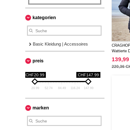
kategorien
Basic Kleidung | Accessoires
CRAGHOP
Wattierte 
139,99
preis
220,36 C
CHF20.99
CHF147.99
20.99
52.74
84.49
116.24
147.99
marken