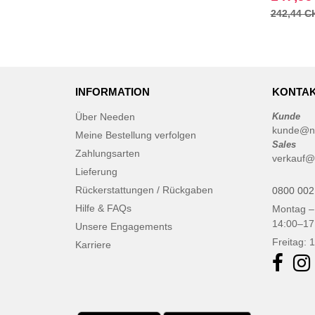
242,44 C
Jack&Jones
(6)
Just Cool
(45)
Karlowsky
(47)
Korntex
(41)
INFORMATION
KONTAK
Label Serie
(8)
Larkwood
Über Needen
Kunde
(15)
kunde@n
Mantis
Meine Bestellung verfolgen
(32)
Sales
Zahlungsarten
Mumbles
(45)
verkauf@
Lieferung
NEW MORNING STUDIOS
(30)
Rückerstattungen / Rückgaben
0800 002
NEWGEN
(7)
Hilfe & FAQs
Montag –
Needen
(88)
14:00–17
Unsere Engagements
Neutral
(49)
Freitag: 
Karriere
Paredes
(7)
Pen Duick
(30)
Produkt JACK & JONES
(10)
Promodoro
(12)