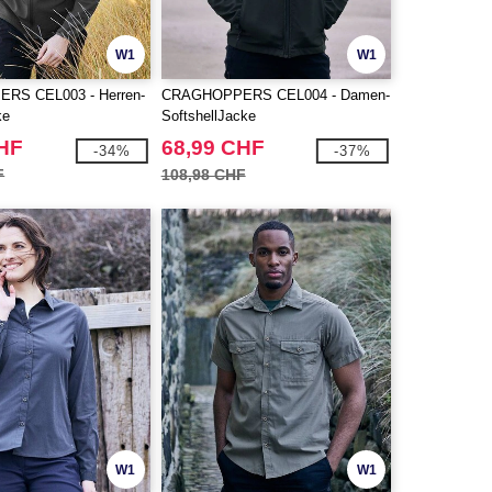
W1
W1
RS CEL003 - Herren-
CRAGHOPPERS CEL004 - Damen-
ke
SoftshellJacke
CHF
68,99 CHF
-34%
-37%
F
108,98 CHF
W1
W1