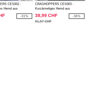
RS CES002 -
CRAGHOPPERS CES003 -
ges Hemd aus
Kurzärmeliges Hemd aus
Polyester für Damen
recyceltem Polyester
CHF
38,99 CHF
-31%
-36%
61,07 CHF