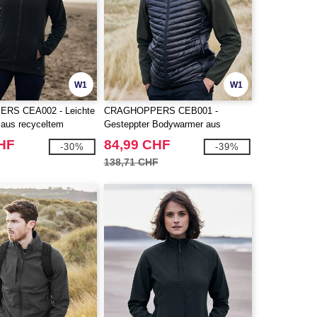
W1
W1
RS CEA002 - Leichte
CRAGHOPPERS CEB001 -
 aus recyceltem
Gesteppter Bodywarmer aus
recyceltem Polyester
CHF
84,99 CHF
-30%
-39%
138,71 CHF