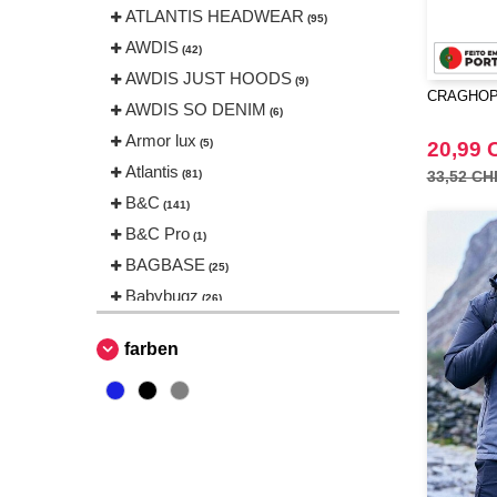
ATLANTIS HEADWEAR
(95)
AWDIS
(42)
AWDIS JUST HOODS
(9)
CRAGHOPP
AWDIS SO DENIM
(6)
Armor lux
(5)
20,99 
Atlantis
(81)
33,52 CH
B&C
(141)
B&C Pro
(1)
BAGBASE
(25)
Babybugz
(26)
Bag Base
(144)
farben
Beechfield
(230)
Bella+Canvas
(23)
Black&Match
(6)
Build Your Brand
(105)
CLUBCLASS
(2)