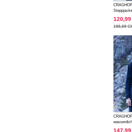
Craghoppers
CRAGHOPP
(14)
Steppjack
ECOLOGIE
(6)
120,99
ESTEX
(12)
198,69 C
ET SI ON L'APPELAIT FRANCIS
(3)
EXCD BY PROMODORO
(5)
FRUIT OF THE LOOM VINTAGE
(4)
Finden & Hales
(18)
Flexfit
(136)
Front row
(21)
Fruit of the Loom
(76)
Gildan
(45)
Henbury
(21)
Herock
(30)
CRAGHOPP
JHK
wasserdich
(65)
147,99
JUST T'S
(8)