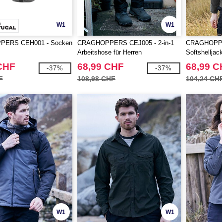
W1
W1
ERS CEH001 - Socken
CRAGHOPPERS CEJ005 - 2-in-1
CRAGHOPPE
Arbeitshose für Herren
Softshelljac
CHF
68,99 CHF
68,99 
-37%
-37%
F
108,98 CHF
104,24 CH
W1
W1