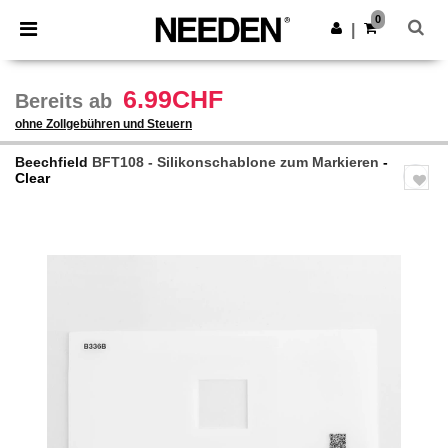
×
Needen App
0
App holen
|
Bessere Preise in der App!
6.99CHF
Bereits ab
ohne Zollgebühren und Steuern
Beechfield
BFT108 - Silikonschablone zum Markieren
-
Clear
Previous
Next