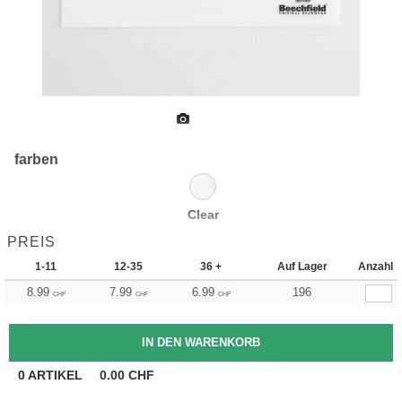
farben
Clear
PREIS
1-11
12-35
36 +
Auf Lager
Anzahl
8.99
7.99
6.99
196
CHF
CHF
CHF
0
ARTIKEL
0.00
CHF