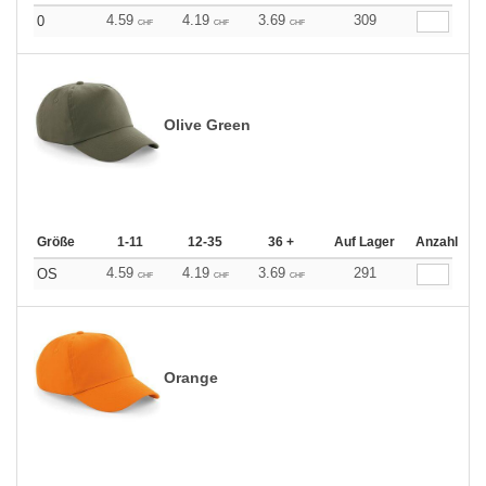
4.59
4.19
3.69
309
0
CHF
CHF
CHF
Olive Green
Größe
1-11
12-35
36 +
Auf Lager
Anzahl
4.59
4.19
3.69
291
OS
CHF
CHF
CHF
Orange