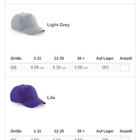
Light Grey
Größe
1-11
12-35
36 +
Auf Lager
Anzahl
4.59
4.19
3.69
163
OS
CHF
CHF
CHF
Lila
Größe
1-11
12-35
36 +
Auf Lager
Anzahl