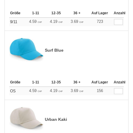
Größe
1-11
12-35
36 +
Auf Lager
Anzahl
4.59
4.19
3.69
723
9/11
CHF
CHF
CHF
Surf Blue
Größe
1-11
12-35
36 +
Auf Lager
Anzahl
4.59
4.19
3.69
156
OS
CHF
CHF
CHF
Urban Kaki