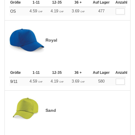
Größe
1-11
12-35
36 +
Auf Lager
Anzahl
4.59
4.19
3.69
477
OS
CHF
CHF
CHF
Royal
Größe
1-11
12-35
36 +
Auf Lager
Anzahl
4.59
4.19
3.69
580
9/11
CHF
CHF
CHF
Sand