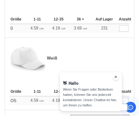
Größe
1-11
12-35
36 +
Auf Lager
Anzahl
4.59
4.19
3.69
231
0
CHF
CHF
CHF
Weiß
👋
Hallo
Wenn Sie Fragen oder Bedenken
Größe
1-11
12-35
36 +
Auf Lager
Anzahl
haben, können Sie uns jederzeit
kontaktieren. Unser Chatbot ist hier,
4.59
4.19
3.69
442
OS
CHF
CHF
CHF
um Ihnen zu helfen.
0
ARTIKEL
0.00
CHF