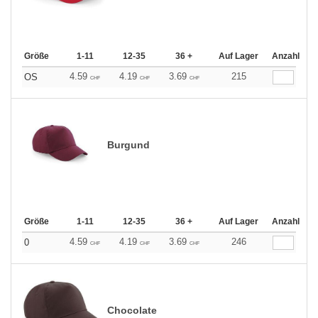
Größe
1-11
12-35
36 +
Auf Lager
Anzahl
4.59
4.19
3.69
215
OS
CHF
CHF
CHF
Burgund
Größe
1-11
12-35
36 +
Auf Lager
Anzahl
4.59
4.19
3.69
246
0
CHF
CHF
CHF
Chocolate