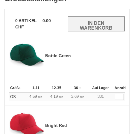
0
ARTIKEL
0.00
CHF
Bottle Green
Größe
1-11
12-35
36 +
Auf Lager
Anzahl
4.59
4.19
3.69
331
OS
CHF
CHF
CHF
Bright Red