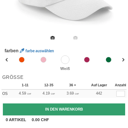
farben
farbe auswählen
Weiß
GRÖSSE
1-11
12-35
36 +
Auf Lager
Anzahl
4.59
4.19
3.69
442
OS
CHF
CHF
CHF
0
ARTIKEL
0.00
CHF