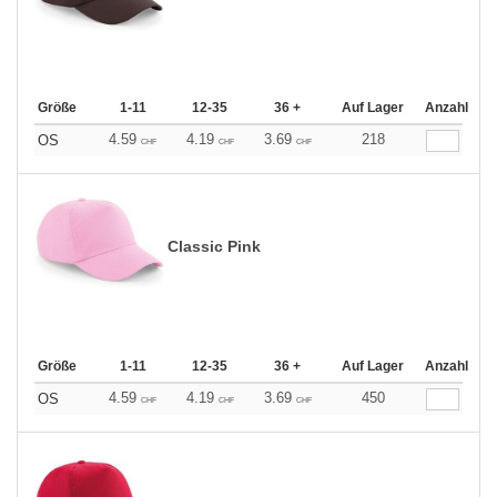
Größe
1-11
12-35
36 +
Auf Lager
Anzahl
4.59
4.19
3.69
218
OS
CHF
CHF
CHF
Classic Pink
Größe
1-11
12-35
36 +
Auf Lager
Anzahl
4.59
4.19
3.69
450
OS
CHF
CHF
CHF