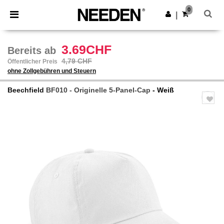
×
Needen App
0
App holen
|
Bessere Preise in der App!
3.69CHF
Bereits ab
4,79 CHF
Öffentlicher Preis
ohne Zollgebühren und Steuern
Beechfield
BF010 - Originelle 5-Panel-Cap
- Weiß
Previous
Next