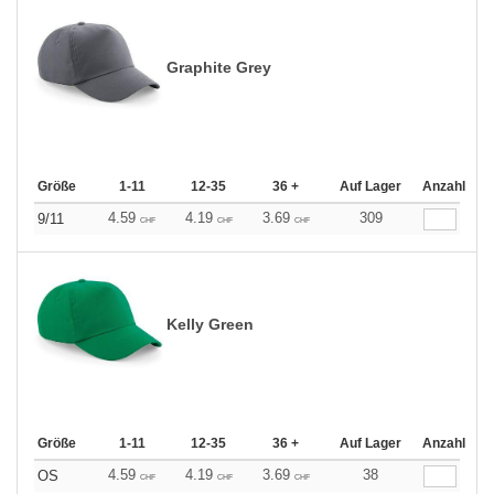
Graphite Grey
Größe
1-11
12-35
36 +
Auf Lager
Anzahl
4.59
4.19
3.69
309
9/11
CHF
CHF
CHF
Kelly Green
Größe
1-11
12-35
36 +
Auf Lager
Anzahl
4.59
4.19
3.69
38
OS
CHF
CHF
CHF