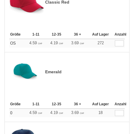
Classic Red
Größe
1-11
12-35
36 +
Auf Lager
Anzahl
4.59
4.19
3.69
272
OS
CHF
CHF
CHF
Emerald
Größe
1-11
12-35
36 +
Auf Lager
Anzahl
4.59
4.19
3.69
18
0
CHF
CHF
CHF