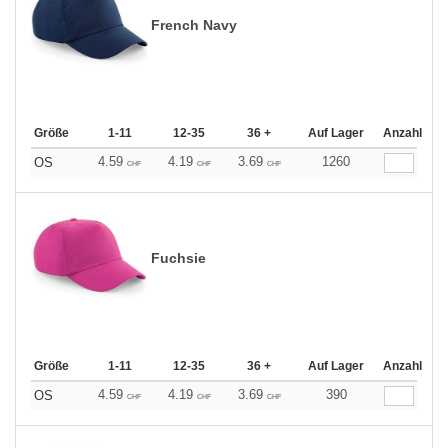
French Navy
Größe
1-11
12-35
36 +
Auf Lager
Anzahl
4.59
4.19
3.69
1260
OS
CHF
CHF
CHF
Fuchsie
Größe
1-11
12-35
36 +
Auf Lager
Anzahl
4.59
4.19
3.69
390
OS
CHF
CHF
CHF