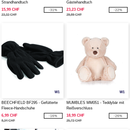
Strandhandtuch
Gästehandtuch
15,99 CHF
23,23 CHF
-31%
-22%
23,32 CHF
29,89 CHF
W1
W1
BEECHFIELD BF295 - Gefütterte
MUMBLES MM051 - Teddybär mit
Fleece-Handschuhe
Reißverschluss
6,99 CHF
18,99 CHF
-16%
-26%
8,34 CHF
25,72 CHF