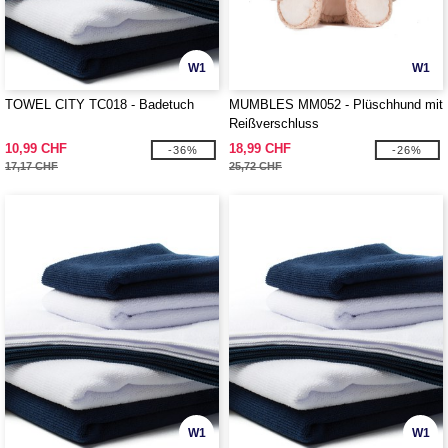
W1
W1
TOWEL CITY TC018 - Badetuch
MUMBLES MM052 - Plüschhund mit
Reißverschluss
10,99 CHF
18,99 CHF
-36%
-26%
17,17 CHF
25,72 CHF
W1
W1