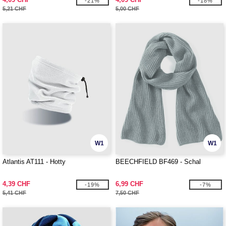
-21%
-18%
5,21 CHF
5,00 CHF
W1
W1
Atlantis AT111 - Hotty
BEECHFIELD BF469 - Schal
4,39 CHF
6,99 CHF
-19%
-7%
5,41 CHF
7,50 CHF