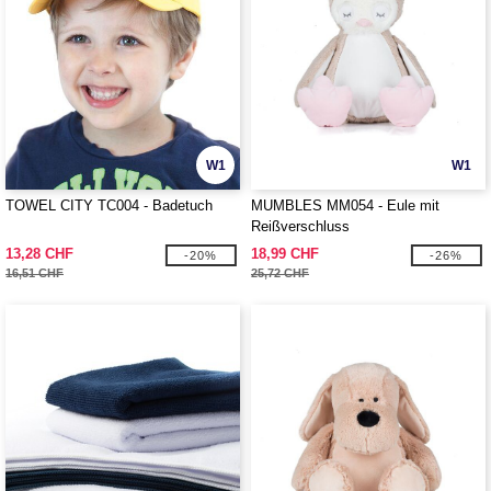
W1
W1
TOWEL CITY TC004 - Badetuch
MUMBLES MM054 - Eule mit
Reißverschluss
13,28 CHF
18,99 CHF
-20%
-26%
16,51 CHF
25,72 CHF