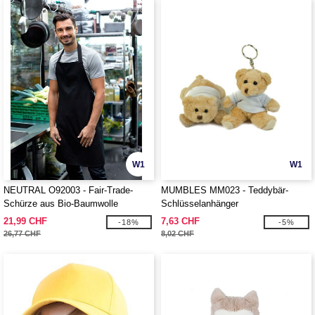
W1
W1
NEUTRAL O92003 - Fair-Trade-
MUMBLES MM023 - Teddybär-
Schürze aus Bio-Baumwolle
Schlüsselanhänger
21,99 CHF
7,63 CHF
-18%
-5%
26,77 CHF
8,02 CHF