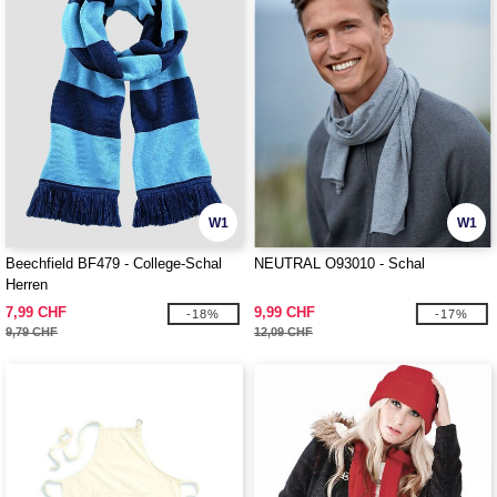
W1
W1
Beechfield BF479 - College-Schal
NEUTRAL O93010 - Schal
Herren
7,99 CHF
9,99 CHF
-18%
-17%
9,79 CHF
12,09 CHF