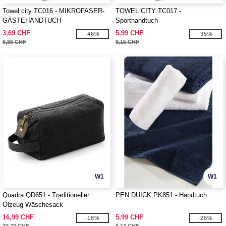
Towel city TC016 - MIKROFASER-
TOWEL CITY TC017 -
GÄSTEHANDTUCH
Sporthandtuch
3,69 CHF
5,99 CHF
-46%
-35%
6,86 CHF
9,15 CHF
W1
W1
Quadra QD651 - Traditioneller
PEN DUICK PK851 - Handtuch
Ölzeug Wäschesack
16,99 CHF
5,99 CHF
-18%
-26%