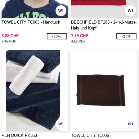
W1
W1
TOWEL CITY TC003 - Handtuch
BEECHFIELD BF285 - 2-in-2-Mütze:
Hals und Kopf
6,88 CHF
3,19 CHF
-23%
-23%
8,95 CHF
4,17 CHF
W1
W1
PEN DUICK PK853 -
TOWEL CITY TC006 -