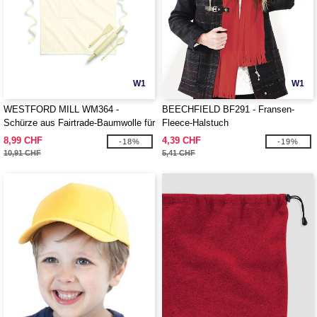
W1
W1
WESTFORD MILL WM364 -
BEECHFIELD BF291 - Fransen-
Schürze aus Fairtrade-Baumwolle für
Fleece-Halstuch
Erwachsene
8,99 CHF
4,39 CHF
-18%
-19%
10,91 CHF
5,41 CHF