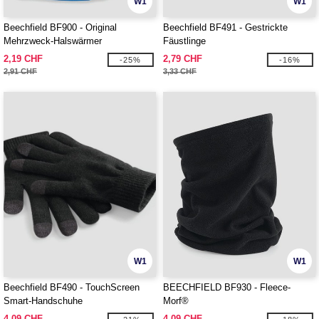
W1
W1
Beechfield BF900 - Original
Beechfield BF491 - Gestrickte
Mehrzweck-Halswärmer
Fäustlinge
2,19 CHF
2,79 CHF
-25%
-16%
2,91 CHF
3,33 CHF
W1
W1
Beechfield BF490 - TouchScreen
BEECHFIELD BF930 - Fleece-
Smart-Handschuhe
Morf®
4,09 CHF
4,09 CHF