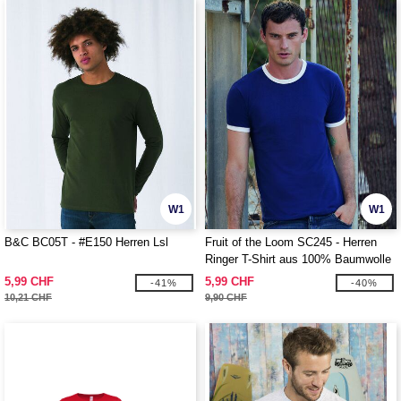
W1
W1
B&C BC05T - #E150 Herren Lsl
Fruit of the Loom SC245 - Herren
Ringer T-Shirt aus 100% Baumwolle
5,99 CHF
5,99 CHF
-41%
-40%
10,21 CHF
9,90 CHF