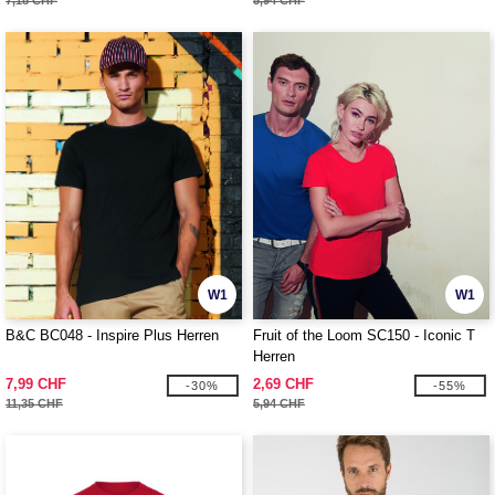
7,18 CHF
5,94 CHF
W1
W1
B&C BC048 - Inspire Plus Herren
Fruit of the Loom SC150 - Iconic T
Herren
7,99 CHF
2,69 CHF
-30%
-55%
11,35 CHF
5,94 CHF