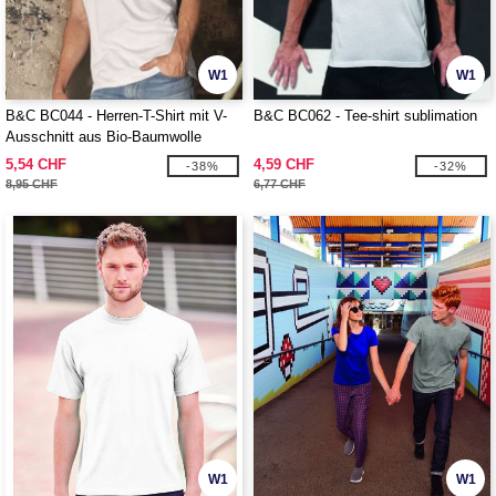
W1
W1
B&C BC044 - Herren-T-Shirt mit V-
B&C BC062 - Tee-shirt sublimation
Ausschnitt aus Bio-Baumwolle
5,54 CHF
4,59 CHF
-38%
-32%
8,95 CHF
6,77 CHF
W1
W1