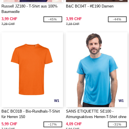
Russell JZ180 - T-Shirt aus 100%
B&C BC04T - #E190 Damen
Baumwolle
3,99 CHF
3,99 CHF
-45%
-44%
7,29 CHF
7,18 CHF
W1
W1
B&C BC01B - Bio-Rundhals-T-Shirt
SANS ETIQUETTE SE100 -
für Herren 150
Atmungsaktives Herren-T-Shirt ohne
Markenlabel
5,99 CHF
4,09 CHF
-17%
-31%