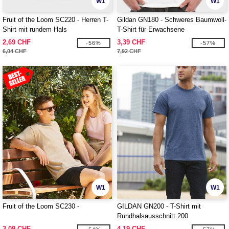
W1
W1
Fruit of the Loom SC220 - Herren T-
Gildan GN180 - Schweres Baumwoll-
Shirt mit rundem Hals
T-Shirt für Erwachsene
2,69 CHF
3,39 CHF
-56%
-57%
6,04 CHF
7,92 CHF
W1
W1
Fruit of the Loom SC230 -
GILDAN GN200 - T-Shirt mit
Rundhalsausschnitt 200
3,09 CHF
4,19 CHF