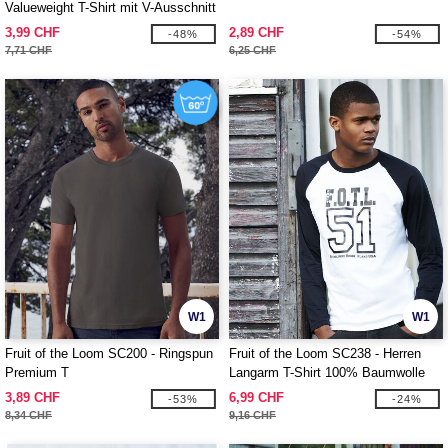
Valueweight T-Shirt mit V-Ausschnitt
für Herren
3,99 CHF
2,89 CHF
-48%
-54%
7,71 CHF
6,25 CHF
W1
W1
Fruit of the Loom SC200 - Ringspun
Fruit of the Loom SC238 - Herren
Premium T
Langarm T-Shirt 100% Baumwolle
3,89 CHF
6,99 CHF
-53%
-24%
8,34 CHF
9,16 CHF