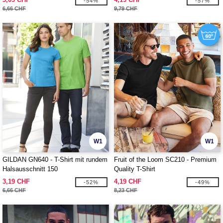
-54%
-57%
6,66 CHF
9,79 CHF
W1
W1
GILDAN GN640 - T-Shirt mit rundem
Fruit of the Loom SC210 - Premium
Halsausschnitt 150
Quality T-Shirt
3,19 CHF
4,19 CHF
-52%
-49%
6,66 CHF
8,23 CHF