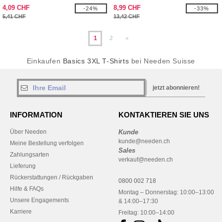
4,09 CHF
8,99 CHF
-24%
-33%
5,41 CHF
13,42 CHF
1
2
»
Einkaufen
Basics 3XL T-Shirts
bei Needen Suisse
jetzt abonnieren!
INFORMATION
KONTAKTIEREN SIE UNS
Über Needen
Kunde
kunde@needen.ch
Meine Bestellung verfolgen
Sales
Zahlungsarten
verkauf@needen.ch
Lieferung
Rückerstattungen / Rückgaben
0800 002 718
Hilfe & FAQs
Montag – Donnerstag: 10:00–13:00
Unsere Engagements
& 14:00–17:30
Karriere
Freitag: 10:00–14:00