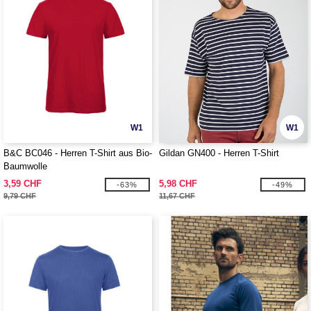
W1
W1
B&C BC046 - Herren T-Shirt aus Bio-
Gildan GN400 - Herren T-Shirt
Baumwolle
3,59 CHF
5,98 CHF
-63%
-49%
9,79 CHF
11,67 CHF