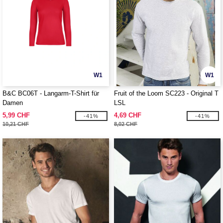
W1
W1
B&C BC06T - Langarm-T-Shirt für
Fruit of the Loom SC223 - Original T
Damen
LSL
5,99 CHF
4,69 CHF
-41%
-41%
10,21 CHF
8,02 CHF