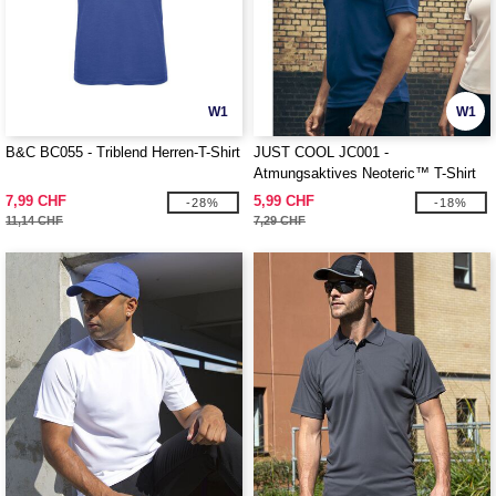
W1
W1
B&C BC055 - Triblend Herren-T-Shirt
JUST COOL JC001 -
Atmungsaktives Neoteric™ T-Shirt
7,99 CHF
5,99 CHF
-28%
-18%
11,14 CHF
7,29 CHF