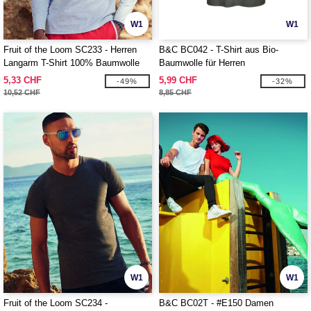
W1
W1
Fruit of the Loom SC233 - Herren
B&C BC042 - T-Shirt aus Bio-
Langarm T-Shirt 100% Baumwolle
Baumwolle für Herren
5,33 CHF
5,99 CHF
-49%
-32%
10,52 CHF
8,85 CHF
W1
W1
Fruit of the Loom SC234 -
B&C BC02T - #E150 Damen