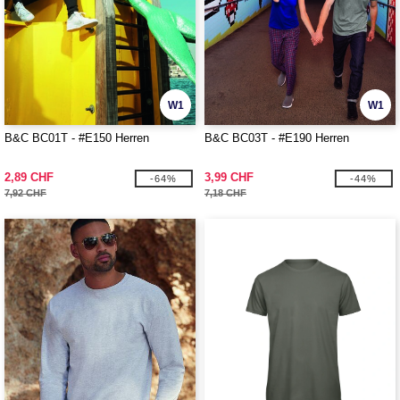
W1
W1
B&C BC01T - #E150 Herren
B&C BC03T - #E190 Herren
2,89 CHF
3,99 CHF
-64%
-44%
7,92 CHF
7,18 CHF