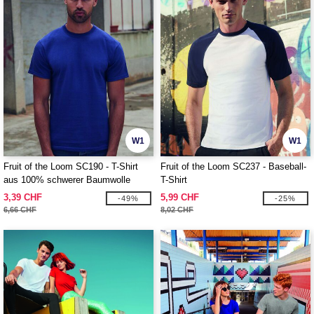
W1
W1
Fruit of the Loom SC190 - T-Shirt
Fruit of the Loom SC237 - Baseball-
aus 100% schwerer Baumwolle
T-Shirt
3,39 CHF
5,99 CHF
-49%
-25%
6,66 CHF
8,02 CHF