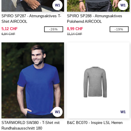
W1
W1
SPIRO SP287 - Atmungsaktives T-
SPIRO SP288 - Atmungsaktives
Shirt AIRCOOL
Polohemd AIRCOOL
5,12 CHF
8,99 CHF
-26%
-19%
6,94 CHF
11,14 CHF
W1
W1
STARWORLD SW380 - T-Shirt mit
B&C BC070 - Inspire LSL Herren
Rundhalsausschnitt 180