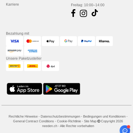
Karriere
Freitag: 10:00–14:00
Bezahlung mit
Unsere Paketzusteller
Rechtliche Hinweise
-
Datenschutzbestimmungen
-
Bedingungen und Konditionen
-
General Contract Conditions
-
Cookie-Richtlinie
-
Site Map
Copyright 2026
needen.ch - Alle Rechte vorbehalten