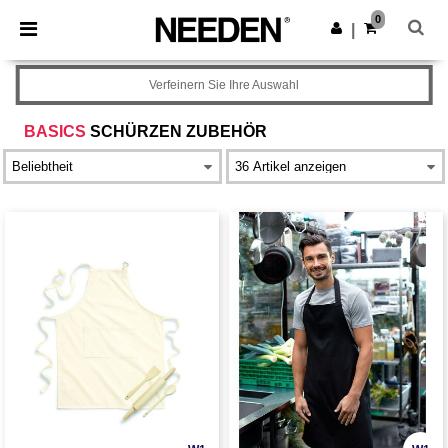
×
Needen App
0
App holen
|
Bessere Preise in der App!
Verfeinern Sie Ihre Auswahl
BASICS
SCHÜRZEN ZUBEHÖR