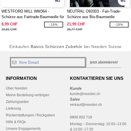
W1
W1
WESTFORD MILL WM364 -
NEUTRAL O92003 - Fair-Trade-
Schürze aus Fairtrade-Baumwolle für
Schürze aus Bio-Baumwolle
Erwachsene
8,99 CHF
21,99 CHF
-18%
-18%
10,91 CHF
26,77 CHF
Einkaufen
Basics Schürzen Zubehör
bei Needen Suisse
jetzt abonnieren!
INFORMATION
KONTAKTIEREN SIE UNS
Über Needen
Kunde
kunde@needen.ch
Meine Bestellung verfolgen
Sales
Zahlungsarten
verkauf@needen.ch
Lieferung
Rückerstattungen / Rückgaben
0800 002 718
Hilfe & FAQs
Montag – Donnerstag: 10:00–13:00
Unsere Engagements
& 14:00–17:30