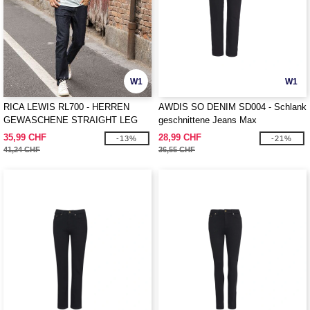
W1
W1
RICA LEWIS RL700 - HERREN
AWDIS SO DENIM SD004 - Schlank
GEWASCHENE STRAIGHT LEG
geschnittene Jeans Max
FIT JEANS
35,99 CHF
28,99 CHF
-13%
-21%
41,24 CHF
36,55 CHF