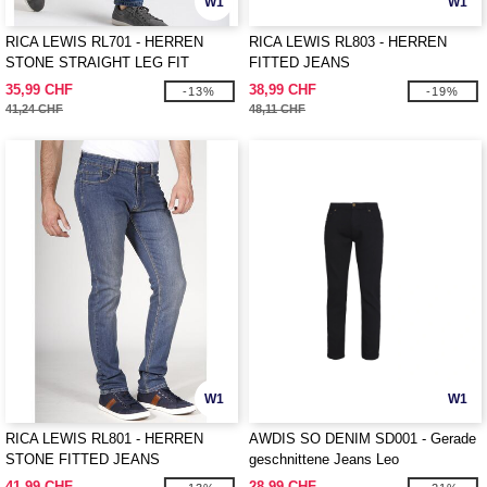
W1
W1
RICA LEWIS RL701 - HERREN
RICA LEWIS RL803 - HERREN
STONE STRAIGHT LEG FIT
FITTED JEANS
JEANS
35,99 CHF
38,99 CHF
-13%
-19%
41,24 CHF
48,11 CHF
W1
W1
RICA LEWIS RL801 - HERREN
AWDIS SO DENIM SD001 - Gerade
STONE FITTED JEANS
geschnittene Jeans Leo
41,99 CHF
28,99 CHF