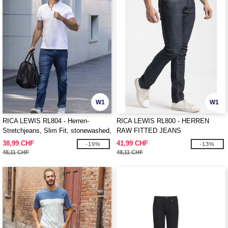
W1
W1
RICA LEWIS RL804 - Herren-
RICA LEWIS RL800 - HERREN
Stretchjeans, Slim Fit, stonewashed,
RAW FITTED JEANS
gebürstet
38,99 CHF
41,99 CHF
-19%
-13%
48,11 CHF
48,11 CHF