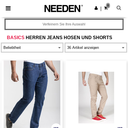
×
Needen App
0
App holen
|
Bessere Preise in der App!
Verfeinern Sie Ihre Auswahl
BASICS
HERREN JEANS HOSEN UND SHORTS