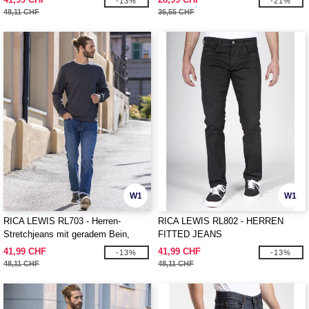
-13%
-21%
48,11 CHF
36,55 CHF
W1
W1
RICA LEWIS RL703 - Herren-
RICA LEWIS RL802 - HERREN
Stretchjeans mit geradem Bein,
FITTED JEANS
stonewashed
41,99 CHF
41,99 CHF
-13%
-13%
48,11 CHF
48,11 CHF