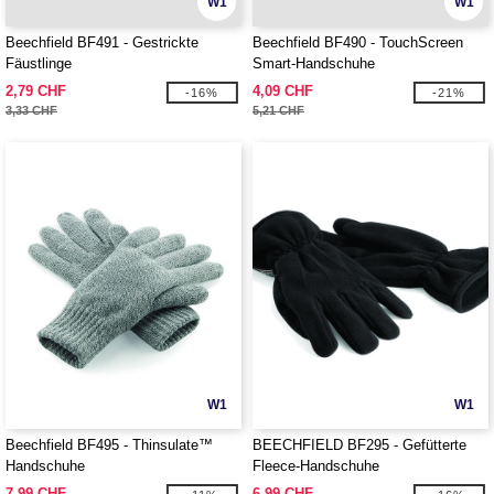
W1
W1
Beechfield BF491 - Gestrickte
Beechfield BF490 - TouchScreen
Fäustlinge
Smart-Handschuhe
2,79 CHF
4,09 CHF
-16%
-21%
3,33 CHF
5,21 CHF
W1
W1
Beechfield BF495 - Thinsulate™
BEECHFIELD BF295 - Gefütterte
Handschuhe
Fleece-Handschuhe
7,99 CHF
6,99 CHF