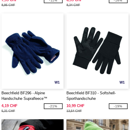
-11%
-16%
8,95 CHF
8,34 CHF
W1
W1
Beechfield BF296 - Alpine
Beechfield BF310 - Softshell-
Handschuhe Suprafleece™
Sporthandschuhe
4,19 CHF
10,99 CHF
-21%
-19%
5,31 CHF
13,54 CHF