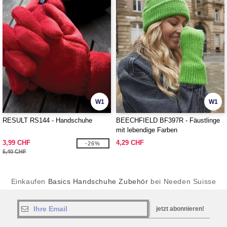
W1
W1
RESULT RS144 - Handschuhe
BEECHFIELD BF397R - Fäustlinge
mit lebendige Farben
3,99 CHF
4,29 CHF
-26%
5,40 CHF
Einkaufen
Basics Handschuhe Zubehör
bei Needen Suisse
jetzt abonnieren!