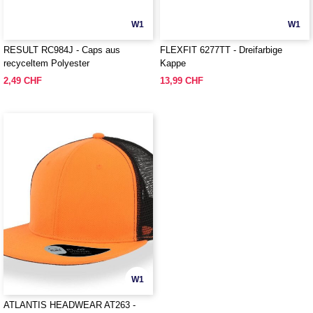
W1
W1
RESULT RC984J - Caps aus
FLEXFIT 6277TT - Dreifarbige
recyceltem Polyester
Kappe
2,49 CHF
13,99 CHF
W1
ATLANTIS HEADWEAR AT263 -