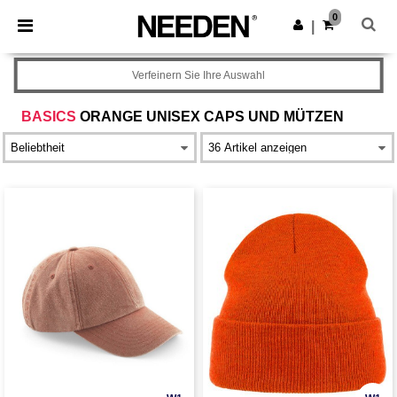
×
Needen App
0
App holen
|
Bessere Preise in der App!
Verfeinern Sie Ihre Auswahl
BASICS
ORANGE UNISEX CAPS UND MÜTZEN