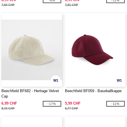
-8%
-11%
7,60 CHF
7,81 CHF
W1
W1
Beechfield BF682 - Heritage Velvet
Beechfield BF059 - Baseballkappe
Cap
6,99 CHF
5,99 CHF
-17%
-11%
8,43 CHF
6,77 CHF