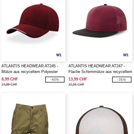
W1
W1
ATLANTIS HEADWEAR AT245 -
ATLANTIS HEADWEAR AT247 -
Mütze aus recyceltem Polyester
Flache Schirmmütze aus recyceltem
Polyester
8,99 CHF
13,99 CHF
-40%
-35%
14,99 CHF
21,55 CHF