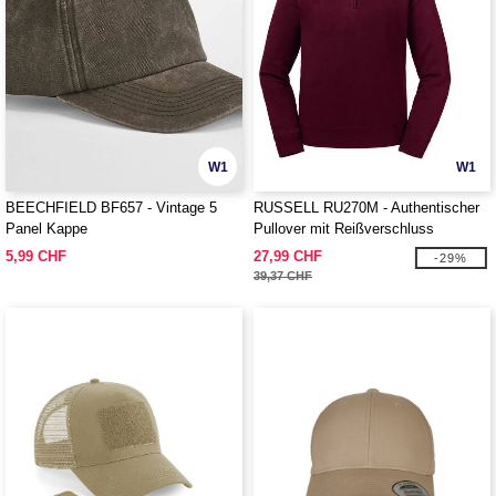
W1
W1
BEECHFIELD BF657 - Vintage 5
RUSSELL RU270M - Authentischer
Panel Kappe
Pullover mit Reißverschluss
5,99 CHF
27,99 CHF
-29%
39,37 CHF