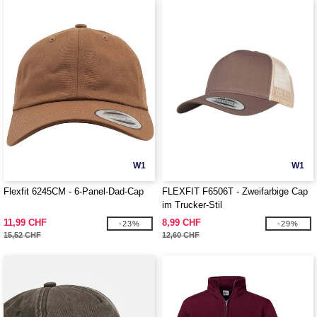
W1
W1
Flexfit 6245CM - 6-Panel-Dad-Cap
FLEXFIT F6506T - Zweifarbige Cap
im Trucker-Stil
11,99 CHF
8,99 CHF
-23%
-29%
15,52 CHF
12,60 CHF