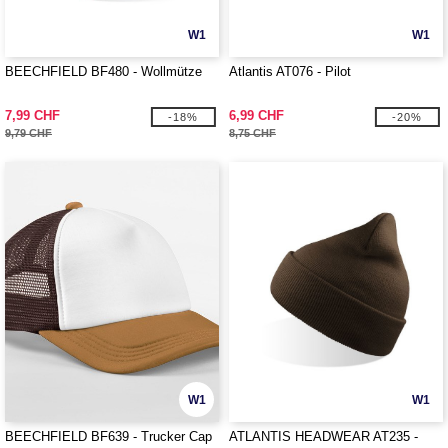
W1
W1
BEECHFIELD BF480 - Wollmütze
Atlantis AT076 - Pilot
7,99 CHF
6,99 CHF
-18%
-20%
9,79 CHF
8,75 CHF
W1
W1
BEECHFIELD BF639 - Trucker Cap
ATLANTIS HEADWEAR AT235 -