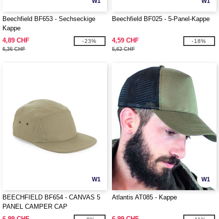
W1
W1
Beechfield BF653 - Sechseckige
Beechfield BF025 - 5-Panel-Kappe
Kappe
4,89 CHF
4,59 CHF
-23%
-18%
6,36 CHF
5,62 CHF
W1
W1
BEECHFIELD BF654 - CANVAS 5
Atlantis AT085 - Kappe
PANEL CAMPER CAP
6,99 CHF
6,99 CHF