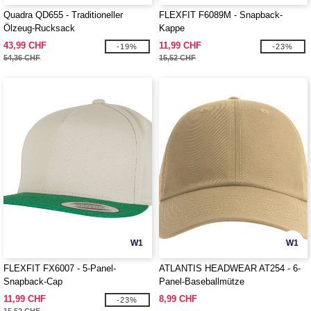
Quadra QD655 - Traditioneller
FLEXFIT F6089M - Snapback-
Ölzeug-Rucksack
Kappe
43,99 CHF
11,99 CHF
-19%
-23%
54,36 CHF
15,52 CHF
W1
W1
FLEXFIT FX6007 - 5-Panel-
ATLANTIS HEADWEAR AT254 - 6-
Snapback-Cap
Panel-Baseballmütze
11,99 CHF
8,99 CHF
-23%