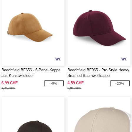
W1
W1
Beechfield BF656 - 6-Panel-Kappe
Beechfield BF065 - Pro-Style Heavy
aus Kunstwildleder
Brushed Baumwollkappe
6,99 CHF
4,59 CHF
-9%
-23%
7,71 CHF
5,94 CHF