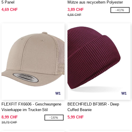
5 Panel
Mütze aus recyceltem Polyester
4,69 CHF
3,89 CHF
-41%
6,56 CHF
W1
W1
FLEXFIT FX6606 - Geschwungene
BEECHFIELD BF385R - Deep
Visierkappe im Trucker-Stil
Cuffed Beanie
8,99 CHF
5,99 CHF
-16%
10,72 CHF