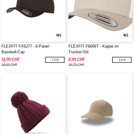
W1
W1
FLEXFIT FX6277 - 6-Panel-
FLEXFIT F6606T - Kappe im
Baseball-Cap
Trucker-Stil
11,99 CHF
8,99 CHF
-23%
-16%
15,52 CHF
10,72 CHF