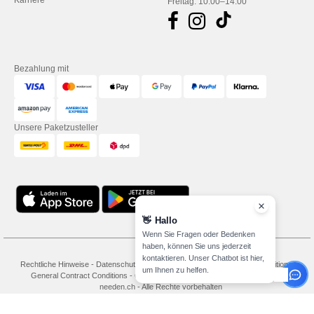
Karriere
Freitag: 10:00–14:00
Bezahlung mit
Unsere Paketzusteller
👋
Hallo
Wenn Sie Fragen oder Bedenken
haben, können Sie uns jederzeit
kontaktieren. Unser Chatbot ist hier,
Rechtliche Hinweise
-
Datenschutzbestimmungen
-
Bedingungen und Konditionen
-
um Ihnen zu helfen.
General Contract Conditions
-
Cookie-Richtlinie
-
Site Map
Copyright 2026
needen.ch - Alle Rechte vorbehalten