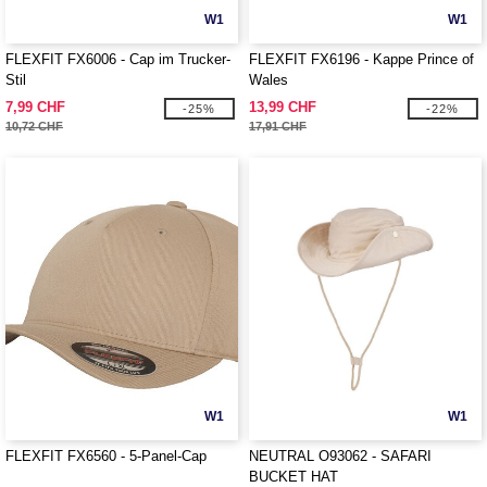
W1
W1
FLEXFIT FX6006 - Cap im Trucker-
FLEXFIT FX6196 - Kappe Prince of
Stil
Wales
7,99 CHF
13,99 CHF
-25%
-22%
10,72 CHF
17,91 CHF
W1
W1
FLEXFIT FX6560 - 5-Panel-Cap
NEUTRAL O93062 - SAFARI
BUCKET HAT