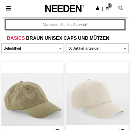
×
Needen App
0
App holen
|
Bessere Preise in der App!
Verfeinern Sie Ihre Auswahl
BASICS
BRAUN UNISEX CAPS UND MÜTZEN