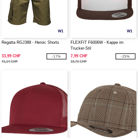
W1
W1
Regatta RGJ388 - Heroic Shorts
FLEXFIT F6006W - Kappe im
Trucker-Stil
33,99 CHF
7,99 CHF
-17%
-25%
41,14 CHF
10,72 CHF