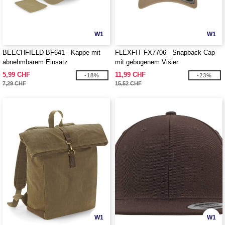
W1
W1
BEECHFIELD BF641 - Kappe mit
FLEXFIT FX7706 - Snapback-Cap
abnehmbarem Einsatz
mit gebogenem Visier
5,99 CHF
11,99 CHF
-18%
-23%
7,29 CHF
15,52 CHF
W1
W1