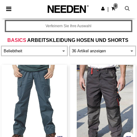
×
Needen App
0
App holen
|
Bessere Preise in der App!
Verfeinern Sie Ihre Auswahl
BASICS
ARBEITSKLEIDUNG HOSEN UND SHORTS