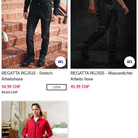
W1
W1
REGATTA RGJ510 - Stretch-
REGATTA RGJ555 - Wasserdichte
Arbeitshose
Arbeits hose
54,99 CHF
45,99 CHF
-20%
68,63 CHF