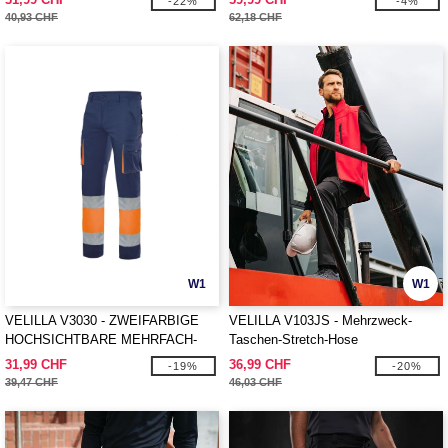
-22%
-4%
40,93 CHF
62,18 CHF
W1
W1
VELILLA V3030 - ZWEIFARBIGE
VELILLA V103JS - Mehrzweck-
HOCHSICHTBARE MEHRFACH-
Taschen-Stretch-Hose
TASCHENHOSE
31,99 CHF
36,99 CHF
-19%
-20%
39,47 CHF
46,03 CHF