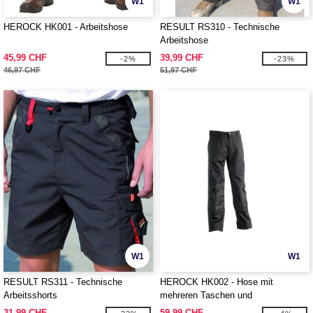
W1
W1
HEROCK HK001 - Arbeitshose
RESULT RS310 - Technische
Arbeitshose
45,99 CHF
39,99 CHF
-2%
-23%
46,97 CHF
51,97 CHF
W1
W1
RESULT RS311 - Technische
HEROCK HK002 - Hose mit
Arbeitsshorts
mehreren Taschen und
Verstärkungen
31,99 CHF
59,99 CHF