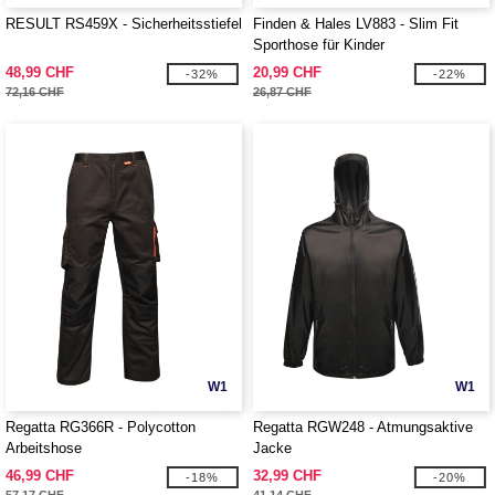
RESULT RS459X - Sicherheitsstiefel
Finden & Hales LV883 - Slim Fit
Sporthose für Kinder
48,99 CHF
20,99 CHF
-32%
-22%
72,16 CHF
26,87 CHF
W1
W1
Regatta RG366R - Polycotton
Regatta RGW248 - Atmungsaktive
Arbeitshose
Jacke
46,99 CHF
32,99 CHF
-18%
-20%