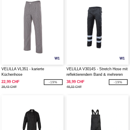
W1
W1
VELILLA VL351 - karierte
VELILLA V3014S - Stretch Hose mit
Küchenhose
reflektierendem Band & mehreren
Taschen
22,99 CHF
38,99 CHF
-19%
-19%
28,43 CHF
48,32 CHF