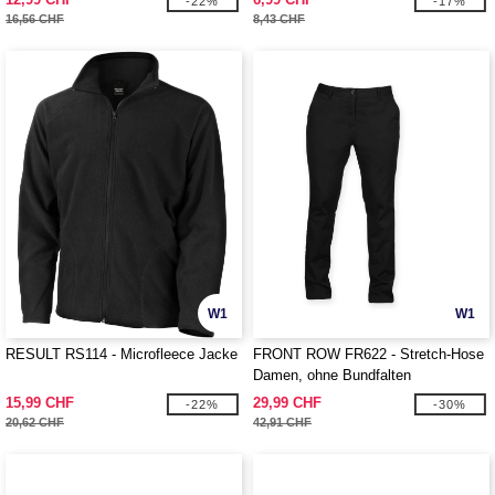
-22%
-17%
16,56 CHF
8,43 CHF
W1
W1
RESULT RS114 - Microfleece Jacke
FRONT ROW FR622 - Stretch-Hose
Damen, ohne Bundfalten
15,99 CHF
29,99 CHF
-22%
-30%
20,62 CHF
42,91 CHF