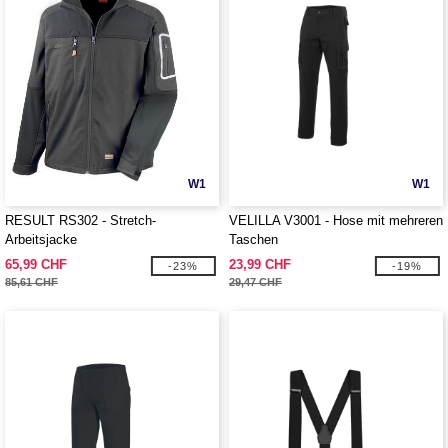
W1
W1
RESULT RS302 - Stretch-
VELILLA V3001 - Hose mit mehreren
Arbeitsjacke
Taschen
65,99 CHF
23,99 CHF
-23%
-19%
85,61 CHF
29,47 CHF