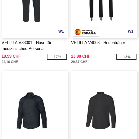
W1
W1
VELILLA V33001 - Hose für
VELILLA V4008 - Hosenträger
medizinisches Personal
19,99 CHF
23,98 CHF
-17%
-18%
24,16 CHF
29,37 CHF