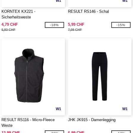
W1
W1
KORNTEX KX221 -
RESULT RS146 - Schal
Sicherheitsweste
4,79 CHF
5,99 CHF
-18%
-15%
5,83 CHF
7,08 CHF
W1
W1
RESULT RS116 - Micro-Fleece
JHK JK915 - Damenlegging
Weste
12,99 CHF
6,99 CHF