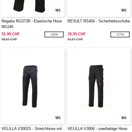
W1
W1
Regatta RG373R - Elastische Hose
RESULT RS456 - Sicherheitsschuhe
NG140
55,99 CHF
39,99 CHF
-18%
-27%
68,63 CHF
54,57 CHF
W1
W1
VELILLA V3002S - Stretchhose mit
VELILLA V3004 - zweifarbige Hose