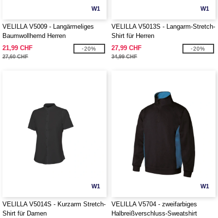
W1
W1
VELILLA V5009 - Langärmeliges
VELILLA V5013S - Langarm-Stretch-
Baumwollhemd Herren
Shirt für Herren
21,99 CHF
27,99 CHF
-20%
-20%
27,60 CHF
34,99 CHF
W1
W1
VELILLA V5014S - Kurzarm Stretch-
VELILLA V5704 - zweifarbiges
Shirt für Damen
Halbreißverschluss-Sweatshirt