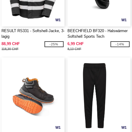
W1
W1
RESULT RS331 - Softshell-Jacke, 3-
BEECHFIELD BF320 - Halswärmer
lagig
Softshell Sports Tech
88,99 CHF
6,99 CHF
-25%
-14%
118,30 CHF
8,13 CHF
W1
W1