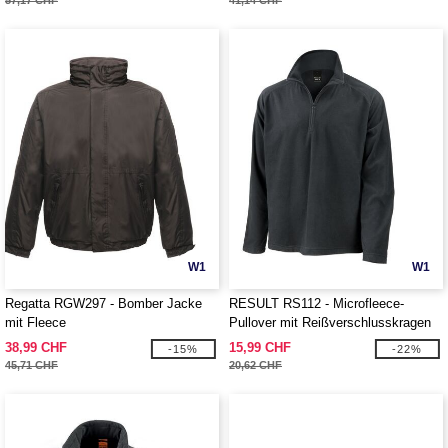
57,17 CHF
41,14 CHF
W1
W1
Regatta RGW297 - Bomber Jacke
RESULT RS112 - Microfleece-
mit Fleece
Pullover mit Reißverschlusskragen
38,99 CHF
15,99 CHF
-15%
-22%
45,71 CHF
20,62 CHF