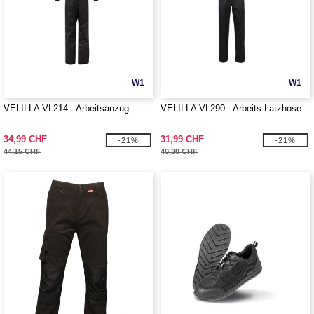
W1
W1
VELILLA VL214 - Arbeitsanzug
VELILLA VL290 - Arbeits-Latzhose
34,99 CHF
31,99 CHF
-21%
-21%
44,15 CHF
40,30 CHF