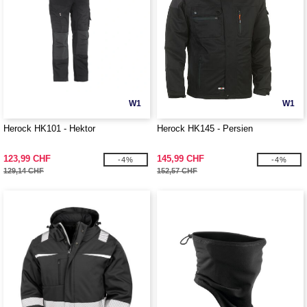
W1
W1
Herock HK101 - Hektor
Herock HK145 - Persien
123,99 CHF
145,99 CHF
-4%
-4%
129,14 CHF
152,57 CHF