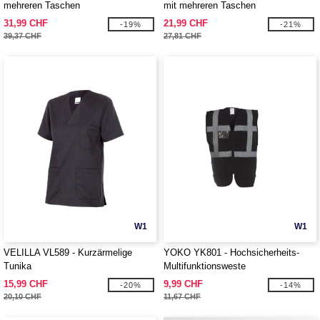
mehreren Taschen
mit mehreren Taschen
31,99 CHF
21,99 CHF
-19%
-21%
39,37 CHF
27,81 CHF
W1
W1
VELILLA VL589 - Kurzärmelige
YOKO YK801 - Hochsicherheits-
Tunika
Multifunktionsweste
15,99 CHF
9,99 CHF
-20%
-14%
20,10 CHF
11,67 CHF