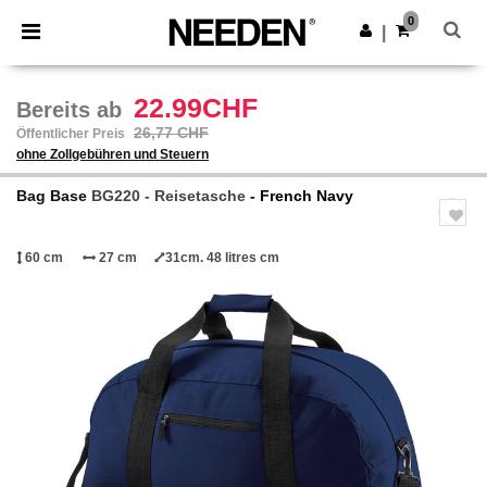
×
Needen App
0
App holen
|
Bessere Preise in der App!
22.99CHF
Bereits ab
26,77 CHF
Öffentlicher Preis
ohne Zollgebühren und Steuern
Bag Base
BG220 - Reisetasche
- French Navy
60 cm
27 cm
31cm. 48 litres cm
Previous
Next