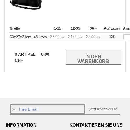
Größe
1-11
12-35
36 +
Auf Lager
Anz
27.99
24.99
22.99
139
60x27x31cm. 48 litres
CHF
CHF
CHF
0
ARTIKEL
0.00
CHF
jetzt abonnieren!
INFORMATION
KONTAKTIEREN SIE UNS