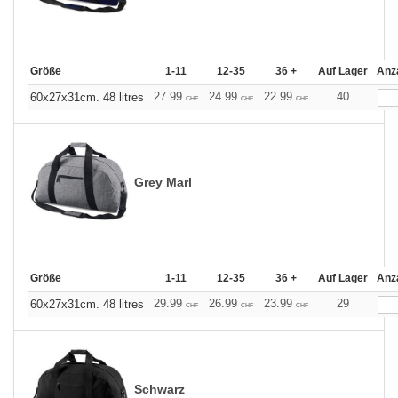
Größe
1-11
12-35
36 +
Auf Lager
Anz
27.99
24.99
22.99
40
60x27x31cm. 48 litres
CHF
CHF
CHF
Grey Marl
Größe
1-11
12-35
36 +
Auf Lager
Anz
29.99
26.99
23.99
29
60x27x31cm. 48 litres
CHF
CHF
CHF
Schwarz