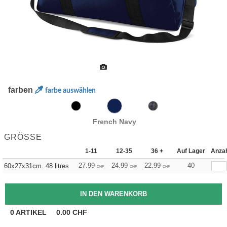
farben
farbe auswählen
French Navy
GRÖSSE
1-11
12-35
36 +
Auf Lager
Anza
27.99
24.99
22.99
40
60x27x31cm. 48 litres
CHF
CHF
CHF
0
ARTIKEL
0.00
CHF