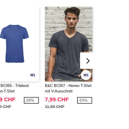
W1
W1
BC055 - Triblend
B&C BC057 - Herren T-Shirt
B&C ID202 - Gera
n-T-Shirt
mit V-Ausschnitt
Passform Sweatsh
99 CHF
7,99 CHF
10,99 CHF
-28%
-33%
14 CHF
11,88 CHF
15,73 CHF