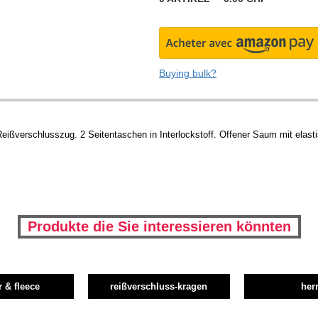
Buying bulk?
 Reißverschlusszug. 2 Seitentaschen in Interlockstoff. Offener Saum mit elast
Produkte die Sie interessieren könnten
r & fleece
reißverschluss-kragen
her