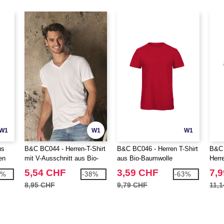
W1
W1
W1
us
B&C BC044 - Herren-T-Shirt
B&C BC046 - Herren T-Shirt
B&C 
en
mit V-Ausschnitt aus Bio-
aus Bio-Baumwolle
Herre
Baumwolle
5,54 CHF
3,59 CHF
7,
2%
-38%
-63%
8,95 CHF
9,79 CHF
11,