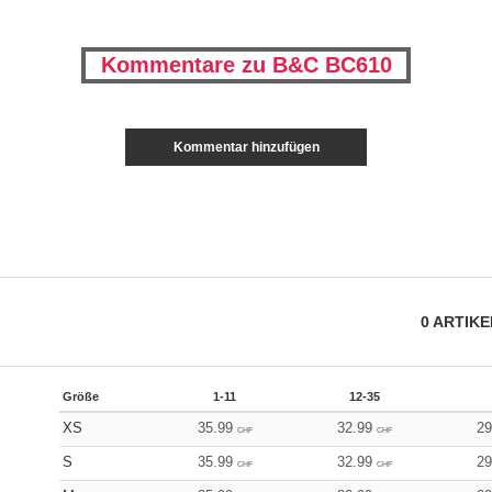
Kommentare zu B&C BC610
Kommentar hinzufügen
0
ARTIK
Größe
1-11
12-35
XS
35.99
32.99
2
CHF
CHF
S
35.99
32.99
2
CHF
CHF