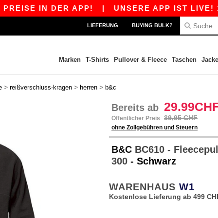
E IN DER APP!
|
UNSERE APP IST LIVE! 10 CH
LIEFERUNG
BUYING BULK?
Marken
T-Shirts
Pullover & Fleece
Taschen
Jack
>
>
>
e
reißverschluss-kragen
herren
b&c
29.99CH
Bereits ab
39,95 CHF
Öffentlicher Preis
ohne Zollgebühren und Steuern
B&C
BC610 - Fleecepul
300
- Schwarz
WARENHAUS
W1
Kostenlose Lieferung ab 499 CH