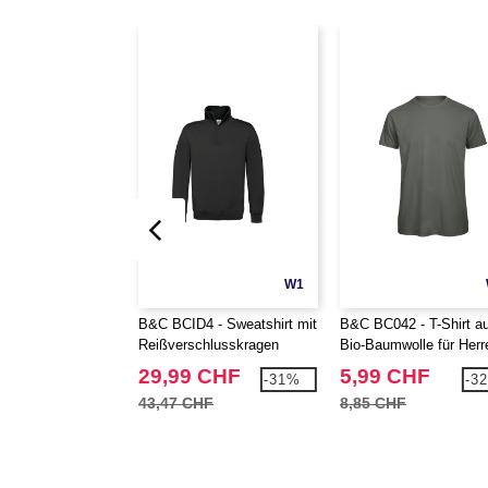
W1
B&C BCID4 - Sweatshirt mit
B&C BC042 - T-Shirt a
Reißverschlusskragen
Bio-Baumwolle für Herr
29,99 CHF
5,99 CHF
-31%
-3
43,47 CHF
8,85 CHF