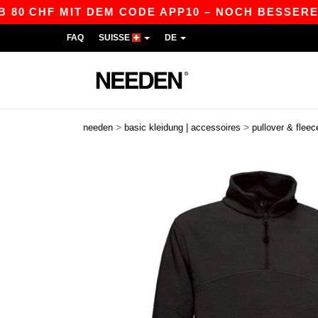
CHF MIT DEM CODE APP10 – NOCH BESSERE PREIS
FAQ
SUISSE
DE
>
>
needen
basic kleidung | accessoires
pullover & fleec