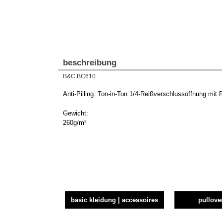
beschreibung
B&C BC610
Anti-Pilling. Ton-in-Ton 1/4-Reißverschlussöffnung mit
Gewicht:
260g/m²
basic kleidung | accessoires
pullove