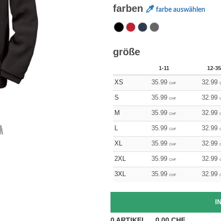
farben
farbe auswählen
größe
1-11
12-35
XS
35.99
32.99
CHF
S
35.99
32.99
CHF
M
35.99
32.99
CHF
L
35.99
32.99
CHF
XL
35.99
32.99
CHF
2XL
35.99
32.99
CHF
3XL
35.99
32.99
CHF
0
ARTIKEL
0.00
CHF