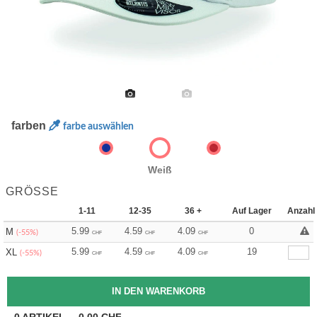
farben
farbe auswählen
Weiß
GRÖSSE
1-11
12-35
36 +
Auf Lager
Anzahl
5.99
4.59
4.09
0
M
(-55%)
CHF
CHF
CHF
5.99
4.59
4.09
19
XL
(-55%)
CHF
CHF
CHF