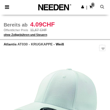
×
Needen App
0
App holen
|
Bessere Preise in der App!
4.09CHF
Bereits ab
11,67 CHF
Öffentlicher Preis
ohne Zollgebühren und Steuern
Atlantis
AT030 - KRUGKAPPE
- Weiß
Previous
Next