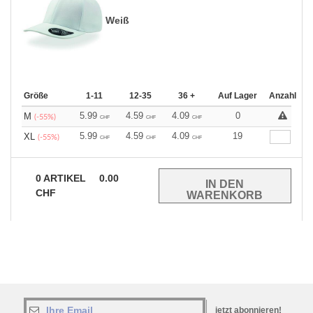
Weiß
Größe
1-11
12-35
36 +
Auf Lager
Anzahl
5.99
4.59
4.09
0
M
(-55%)
CHF
CHF
CHF
5.99
4.59
4.09
19
XL
(-55%)
CHF
CHF
CHF
0
ARTIKEL
0.00
CHF
jetzt abonnieren!