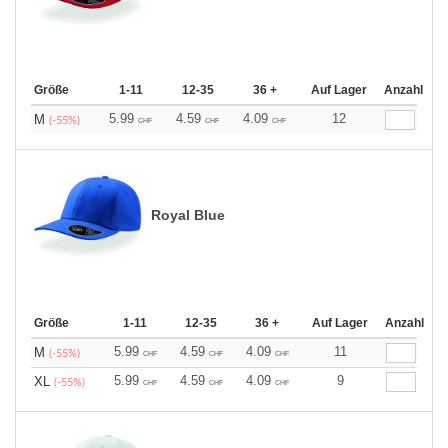
Größe
1-11
12-35
36 +
Auf Lager
Anzahl
5.99
4.59
4.09
12
M
(-55%)
CHF
CHF
CHF
Royal Blue
Größe
1-11
12-35
36 +
Auf Lager
Anzahl
5.99
4.59
4.09
11
M
(-55%)
CHF
CHF
CHF
5.99
4.59
4.09
9
XL
(-55%)
CHF
CHF
CHF