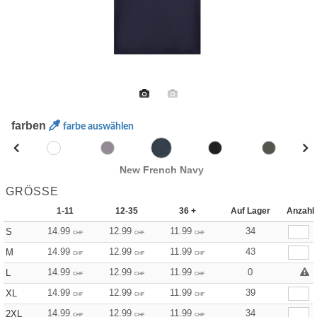
farben
farbe auswählen
New French Navy
GRÖSSE
1-11
12-35
36 +
Auf Lager
Anzahl
14.99
12.99
11.99
34
S
CHF
CHF
CHF
14.99
12.99
11.99
43
M
CHF
CHF
CHF
14.99
12.99
11.99
0
L
CHF
CHF
CHF
14.99
12.99
11.99
39
XL
CHF
CHF
CHF
14.99
12.99
11.99
34
2XL
CHF
CHF
CHF