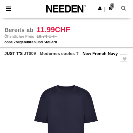
×
Needen App
0
App holen
|
Bessere Preise in der App!
11.99CHF
Bereits ab
18,74 CHF
Öffentlicher Preis
ohne Zollgebühren und Steuern
JUST T'S
JT009 - Modernes cooles T
- New French Navy
Previous
Next