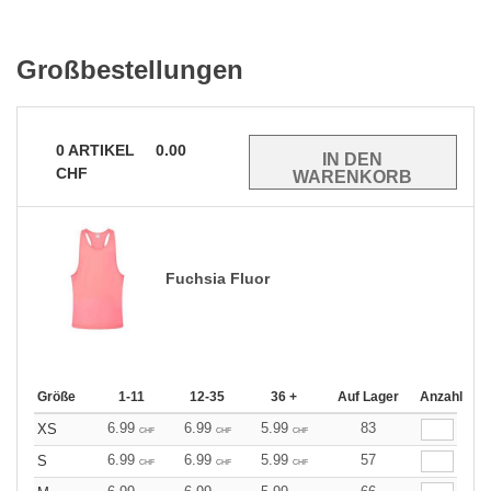
Großbestellungen
0
ARTIKEL
0.00
CHF
Fuchsia Fluor
Größe
1-11
12-35
36 +
Auf Lager
Anzahl
6.99
6.99
5.99
83
XS
CHF
CHF
CHF
6.99
6.99
5.99
57
S
CHF
CHF
CHF