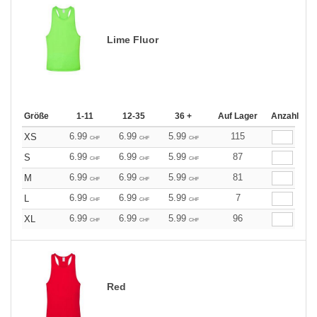
Lime Fluor
Größe
1-11
12-35
36 +
Auf Lager
Anzahl
6.99
6.99
5.99
115
XS
CHF
CHF
CHF
6.99
6.99
5.99
87
S
CHF
CHF
CHF
6.99
6.99
5.99
81
M
CHF
CHF
CHF
6.99
6.99
5.99
7
L
CHF
CHF
CHF
6.99
6.99
5.99
96
XL
CHF
CHF
CHF
Red