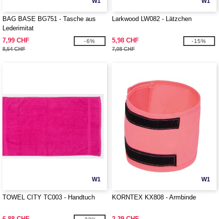
W1
W1
BAG BASE BG751 - Tasche aus
Larkwood LW082 - Lätzchen
Lederimitat
7,99 CHF
5,98 CHF
-6%
-15%
8,54 CHF
7,08 CHF
W1
W1
TOWEL CITY TC003 - Handtuch
KORNTEX KX808 - Armbinde
6,88 CHF
2,39 CHF