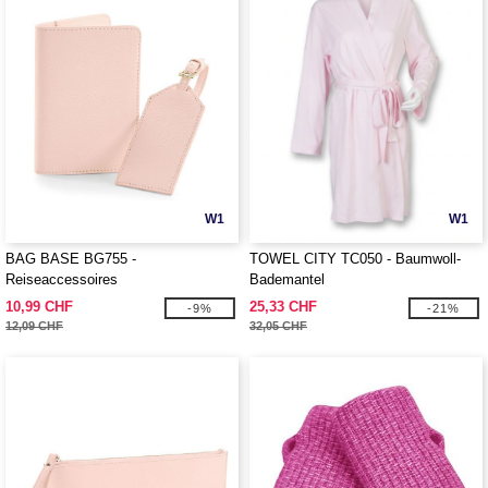
W1
W1
BAG BASE BG755 -
TOWEL CITY TC050 - Baumwoll-
Reiseaccessoires
Bademantel
10,99 CHF
25,33 CHF
-9%
-21%
12,09 CHF
32,05 CHF