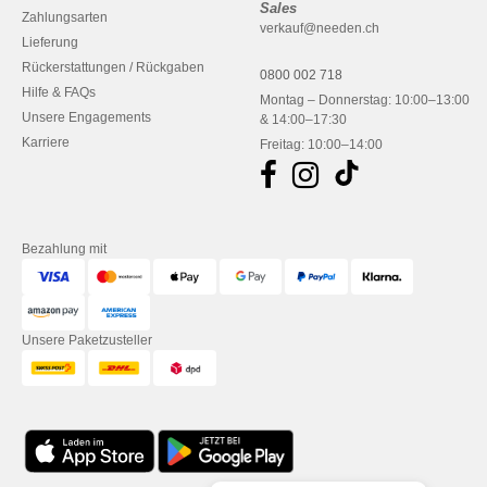
Sales
Zahlungsarten
verkauf@needen.ch
Lieferung
Rückerstattungen / Rückgaben
0800 002 718
Hilfe & FAQs
Montag – Donnerstag: 10:00–13:00
Unsere Engagements
& 14:00–17:30
Karriere
Freitag: 10:00–14:00
Bezahlung mit
Unsere Paketzusteller