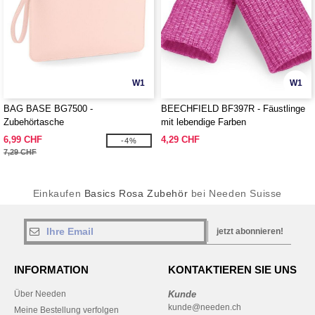
W1
W1
BAG BASE BG7500 -
BEECHFIELD BF397R - Fäustlinge
Zubehörtasche
mit lebendige Farben
6,99 CHF
4,29 CHF
-4%
7,29 CHF
Einkaufen
Basics Rosa Zubehör
bei Needen Suisse
jetzt abonnieren!
INFORMATION
KONTAKTIEREN SIE UNS
Über Needen
Kunde
kunde@needen.ch
Meine Bestellung verfolgen