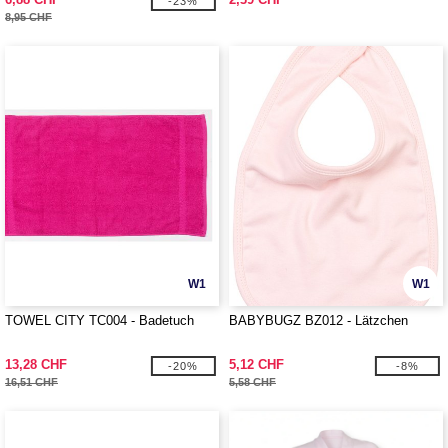
-23%
8,95 CHF
W1
W1
TOWEL CITY TC004 - Badetuch
BABYBUGZ BZ012 - Lätzchen
13,28 CHF
5,12 CHF
-20%
-8%
16,51 CHF
5,58 CHF