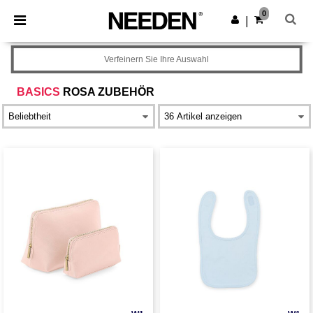
×
Needen App
0
App holen
|
Bessere Preise in der App!
Verfeinern Sie Ihre Auswahl
BASICS
ROSA ZUBEHÖR