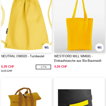
W1
W1
NEUTRAL O90020 - Turnbeutel
WESTFORD MILL WM691 -
Einkaufstasche aus Bio-Baumwoll-
Twill
6,99 CHF
4,09 CHF
-17%
8,43 CHF