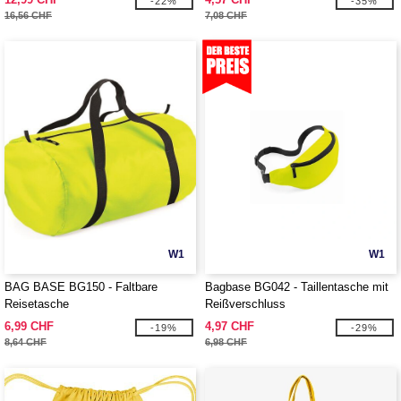
-22%
-35%
16,56 CHF
7,08 CHF
W1
W1
BAG BASE BG150 - Faltbare
Bagbase BG042 - Taillentasche mit
Reisetasche
Reißverschluss
6,99 CHF
4,97 CHF
-19%
-29%
8,64 CHF
6,98 CHF