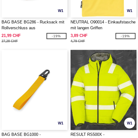
W1
W1
BAG BASE BG286 - Rucksack mit
NEUTRAL O90014 - Einkaufstasche
Rollverschluss aus
mit langen Griffen
Recyclingmaterial
21,99 CHF
3,89 CHF
-19%
-19%
27,28 CHF
4,79 CHF
W1
W1
BAG BASE BG1000 -
RESULT RS500X -