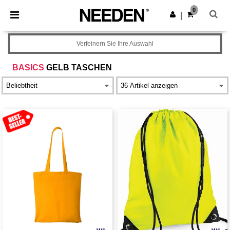
×
Needen App
0
App holen
|
Bessere Preise in der App!
Verfeinern Sie Ihre Auswahl
BASICS
GELB TASCHEN