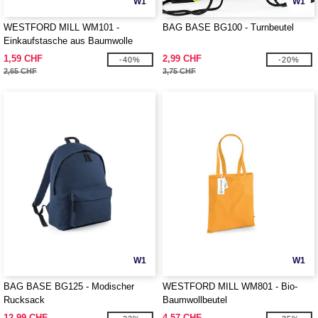
W1
W1
WESTFORD MILL WM101 -
BAG BASE BG100 - Turnbeutel
Einkaufstasche aus Baumwolle
1,59 CHF
2,99 CHF
-40%
-20%
2,65 CHF
3,75 CHF
W1
W1
BAG BASE BG125 - Modischer
WESTFORD MILL WM801 - Bio-
Rucksack
Baumwollbeutel
12,99 CHF
4,57 CHF