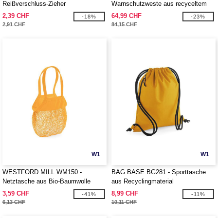
Reißverschluss-Zieher
Warnschutzweste aus recyceltem
Polyester
2,39 CHF
64,99 CHF
-18%
-23%
2,91 CHF
84,15 CHF
W1
W1
WESTFORD MILL WM150 -
BAG BASE BG281 - Sporttasche
Netztasche aus Bio-Baumwolle
aus Recyclingmaterial
3,59 CHF
8,99 CHF
-41%
-11%
6,13 CHF
10,11 CHF