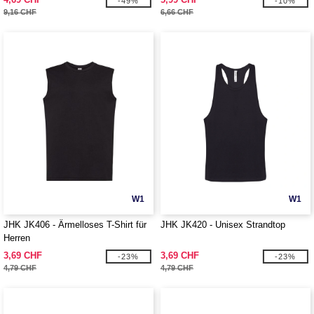
-49%
-10%
9,16 CHF
6,66 CHF
W1
W1
JHK JK406 - Ärmelloses T-Shirt für
JHK JK420 - Unisex Strandtop
Herren
3,69 CHF
3,69 CHF
-23%
-23%
4,79 CHF
4,79 CHF