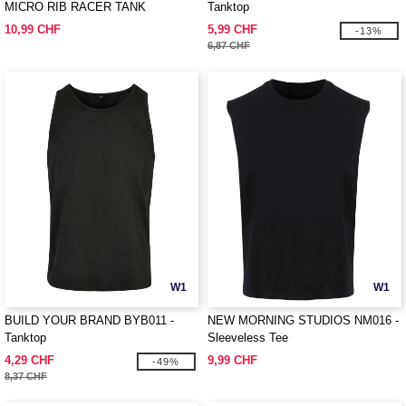
MICRO RIB RACER TANK
Tanktop
10,99 CHF
5,99 CHF
-13%
6,87 CHF
W1
W1
BUILD YOUR BRAND BYB011 -
NEW MORNING STUDIOS NM016 -
Tanktop
Sleeveless Tee
4,29 CHF
9,99 CHF
-49%
8,37 CHF