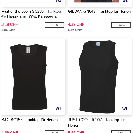
W1
W1
Fruit of the Loom SC235 - Tanktop
GILDAN GN643 - Tanktop für Herren
für Herren aus 100% Baumwolle
3,19 CHF
4,39 CHF
-32%
-34%
4,68 CHF
6,66 CHF
W1
W1
B&C BC157 - Tanktop für Herren
JUST COOL JC007 - Tanktop für
Herren
4,69 CHF
5,99 CHF