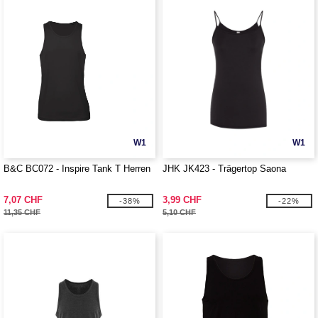
W1
W1
B&C BC072 - Inspire Tank T Herren
JHK JK423 - Trägertop Saona
7,07 CHF
3,99 CHF
-38%
-22%
11,35 CHF
5,10 CHF