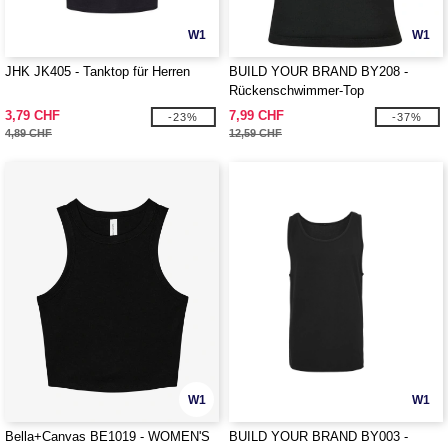
W1
W1
JHK JK405 - Tanktop für Herren
BUILD YOUR BRAND BY208 -
Rückenschwimmer-Top
3,79 CHF
7,99 CHF
-23%
-37%
4,89 CHF
12,59 CHF
W1
W1
Bella+Canvas BE1019 - WOMEN'S
BUILD YOUR BRAND BY003 -