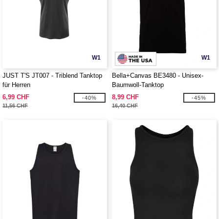
W1
W1
JUST T'S JT007 - Triblend Tanktop
Bella+Canvas BE3480 - Unisex-
für Herren
Baumwoll-Tanktop
6,99 CHF
8,99 CHF
-40%
-45%
11,56 CHF
16,40 CHF