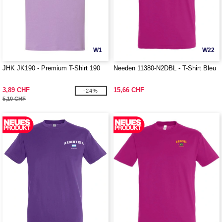
W1
W22
JHK JK190 - Premium T-Shirt 190
Needen 11380-N2DBL - T-Shirt Bleu
3,89 CHF
15,66 CHF
-24%
5,10 CHF