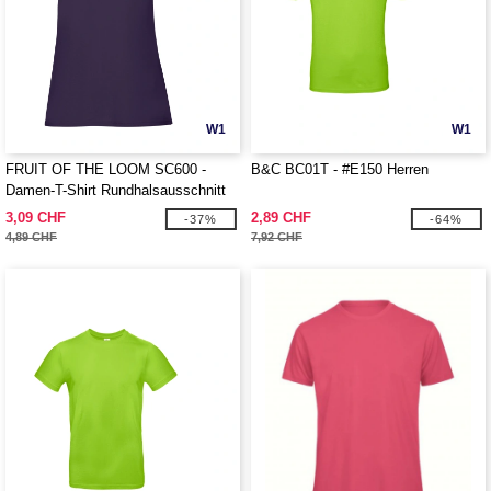
W1
W1
FRUIT OF THE LOOM SC600 -
B&C BC01T - #E150 Herren
Damen-T-Shirt Rundhalsausschnitt
160
3,09 CHF
2,89 CHF
-37%
-64%
4,89 CHF
7,92 CHF