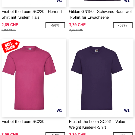
W1
W1
Fruit of the Loom SC220 - Herren T-
Gildan GN180 - Schweres Baumwoll-
Shirt mit rundem Hals
T-Shirt für Erwachsene
2,69 CHF
3,39 CHF
-56%
-57%
6,04 CHF
7,92 CHF
W1
W1
Fruit of the Loom SC230 -
Fruit of the Loom SC231 - Value
Weight Kinder-T-Shirt
3,09 CHF
2,39 CHF