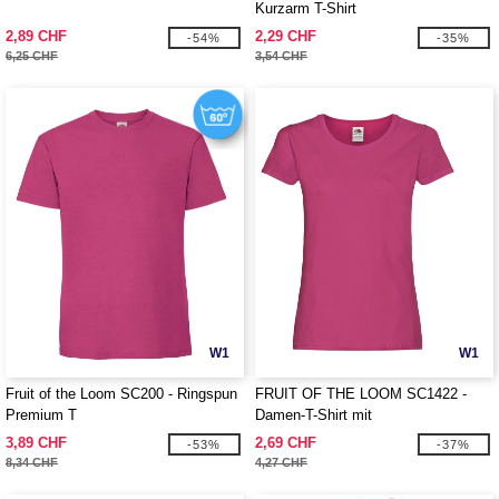
Kurzarm T-Shirt
2,89 CHF
2,29 CHF
-54%
-35%
6,25 CHF
3,54 CHF
W1
W1
Fruit of the Loom SC200 - Ringspun
FRUIT OF THE LOOM SC1422 -
Premium T
Damen-T-Shirt mit
Rundhalsausschnitt
3,89 CHF
2,69 CHF
-53%
-37%
8,34 CHF
4,27 CHF