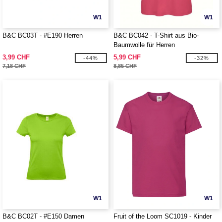
W1
W1
B&C BC03T - #E190 Herren
B&C BC042 - T-Shirt aus Bio-
Baumwolle für Herren
3,99 CHF
5,99 CHF
-44%
-32%
7,18 CHF
8,85 CHF
W1
W1
B&C BC02T - #E150 Damen
Fruit of the Loom SC1019 - Kinder