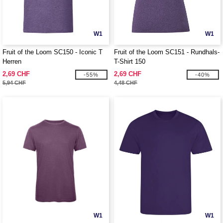
W1
W1
Fruit of the Loom SC150 - Iconic T
Fruit of the Loom SC151 - Rundhals-
Herren
T-Shirt 150
2,69 CHF
2,69 CHF
-55%
-40%
5,94 CHF
4,48 CHF
W1
W1