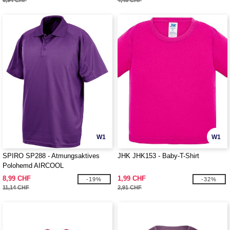
6,94 CHF
4,48 CHF
W1
W1
SPIRO SP288 - Atmungsaktives
JHK JHK153 - Baby-T-Shirt
Polohemd AIRCOOL
8,99 CHF
1,99 CHF
-19%
-32%
11,14 CHF
2,91 CHF