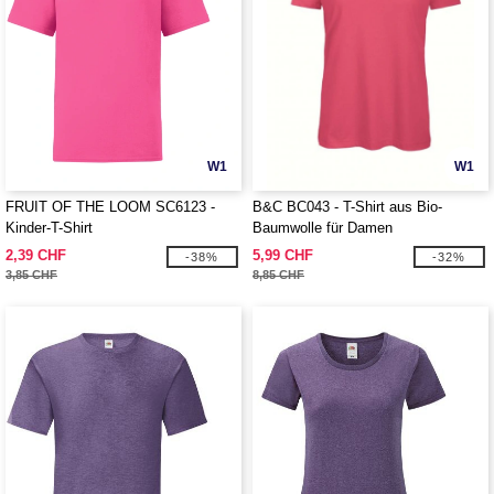
W1
W1
FRUIT OF THE LOOM SC6123 -
B&C BC043 - T-Shirt aus Bio-
Kinder-T-Shirt
Baumwolle für Damen
2,39 CHF
5,99 CHF
-38%
-32%
3,85 CHF
8,85 CHF