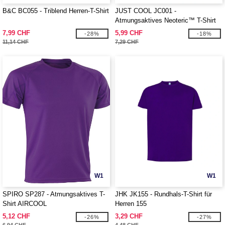
B&C BC055 - Triblend Herren-T-Shirt
JUST COOL JC001 -
Atmungsaktives Neoteric™ T-Shirt
7,99 CHF
5,99 CHF
-28%
-18%
11,14 CHF
7,29 CHF
W1
W1
SPIRO SP287 - Atmungsaktives T-
JHK JK155 - Rundhals-T-Shirt für
Shirt AIRCOOL
Herren 155
5,12 CHF
3,29 CHF
-26%
-27%