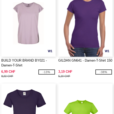
W1
W1
BUILD YOUR BRAND BY021 -
GILDAN GN641 - Damen-T-Shirt 150
Damen-T-Shirt
6,99 CHF
3,19 CHF
-13%
-38%
8,02 CHF
5,10 CHF