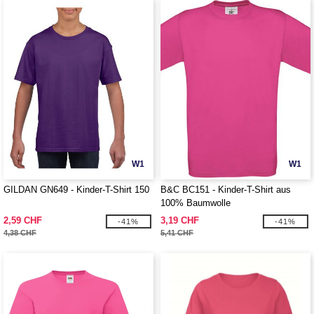
W1
W1
GILDAN GN649 - Kinder-T-Shirt 150
B&C BC151 - Kinder-T-Shirt aus
100% Baumwolle
2,59 CHF
3,19 CHF
-41%
-41%
4,38 CHF
5,41 CHF