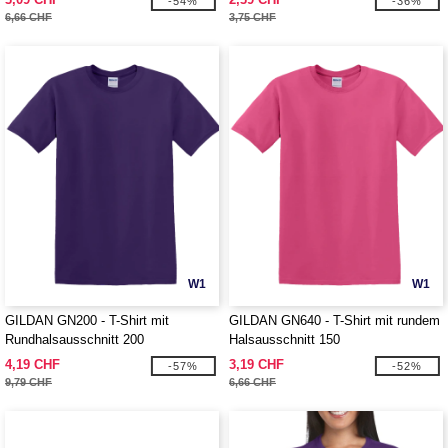
-54%
-36%
6,66 CHF
3,75 CHF
W1
W1
GILDAN GN200 - T-Shirt mit
GILDAN GN640 - T-Shirt mit rundem
Rundhalsausschnitt 200
Halsausschnitt 150
4,19 CHF
3,19 CHF
-57%
-52%
9,79 CHF
6,66 CHF