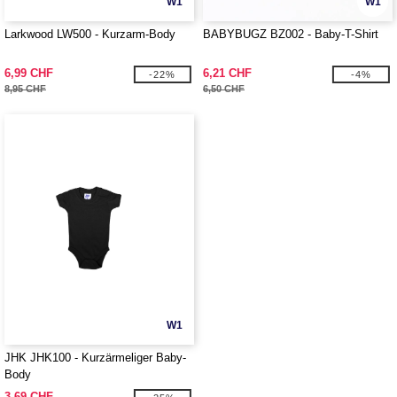
W1
W1
Larkwood LW500 - Kurzarm-Body
BABYBUGZ BZ002 - Baby-T-Shirt
6,99 CHF
6,21 CHF
-22%
-4%
8,95 CHF
6,50 CHF
W1
JHK JHK100 - Kurzärmeliger Baby-
Body
3,69 CHF