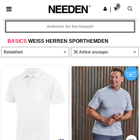
×
Needen App
0
App holen
|
Bessere Preise in der App!
Verfeinern Sie Ihre Auswahl
BASICS
WEISS HERREN SPORTHEMDEN