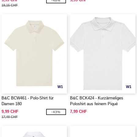
-48%
19,15 CHF
W1
W1
B&C BCW461 - Polo-Shirt für
B&C BCK424 - Kurzärmeliges
Damen 180
Poloshirt aus feinem Piqué
9,99 CHF
7,99 CHF
-43%
17,48 CHF