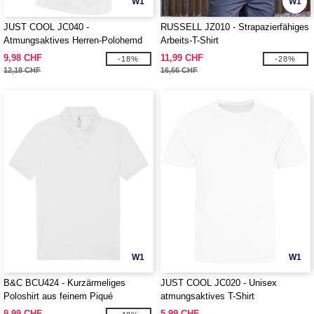
W1
W1
JUST COOL JC040 -
RUSSELL JZ010 - Strapazierfähiges
Atmungsaktives Herren-Polohemd
Arbeits-T-Shirt
9,98 CHF
11,99 CHF
-18%
-28%
12,18 CHF
16,66 CHF
W1
W1
B&C BCU424 - Kurzärmeliges
JUST COOL JC020 - Unisex
Poloshirt aus feinem Piqué
atmungsaktives T-Shirt
9,99 CHF
5,99 CHF