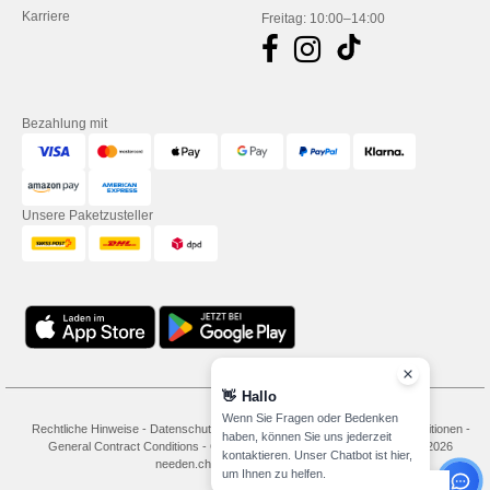
Karriere
Freitag: 10:00–14:00
Bezahlung mit
Unsere Paketzusteller
👋
Hallo
Wenn Sie Fragen oder Bedenken
Rechtliche Hinweise
-
Datenschutzbestimmungen
-
Bedingungen und Konditionen
-
haben, können Sie uns jederzeit
General Contract Conditions
-
Cookie-Richtlinie
-
Site Map
Copyright 2026
kontaktieren. Unser Chatbot ist hier,
needen.ch - Alle Rechte vorbehalten
um Ihnen zu helfen.