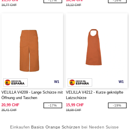
-17%
-16%
16,77 CHF
13,12 CHF
W1
W1
VELILLA V4209 - Lange Schürze mit
VELILLA V4212 - Kurze geknöpfte
Öffnung und Taschen
Latzschürze
20,99 CHF
15,99 CHF
-17%
-19%
25,41 CHF
19,68 CHF
Einkaufen
Basics Orange Schürzen
bei Needen Suisse