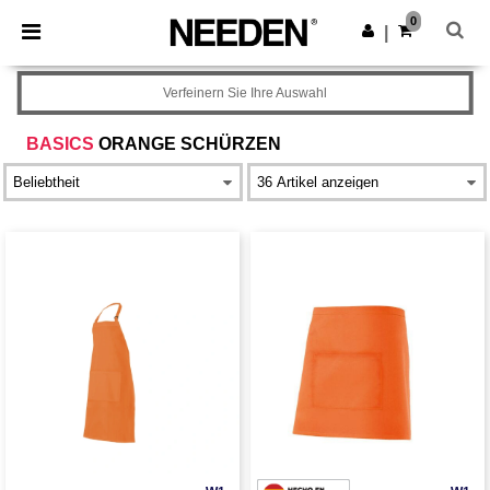
×
Needen App
0
App holen
|
Bessere Preise in der App!
Verfeinern Sie Ihre Auswahl
BASICS
ORANGE SCHÜRZEN