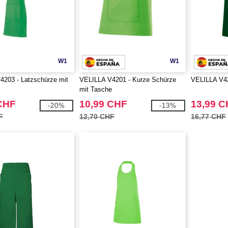
W1
W1
4203 - Latzschürze mit
VELILLA V4201 - Kurze Schürze
VELILLA V42
mit Tasche
CHF
10,99 CHF
13,99 
-20%
-13%
F
12,70 CHF
16,77 CHF