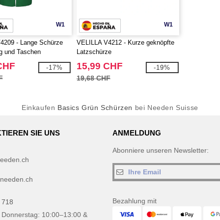
W1
W1
4209 - Lange Schürze
VELILLA V4212 - Kurze geknöpfte
g und Taschen
Latzschürze
CHF
15,99 CHF
-17%
-19%
F
19,68 CHF
Einkaufen
Basics Grün Schürzen
bei Needen Suisse
TIEREN SIE UNS
ANMELDUNG
Abonniere unseren Newsletter:
eeden.ch
needen.ch
Bezahlung mit
 718
 Donnerstag: 10:00–13:00 &