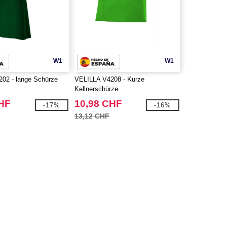
W1
W1
02 - lange Schürze
VELILLA V4208 - Kurze
Kellnerschürze
CHF
10,98 CHF
-17%
-16%
13,12 CHF