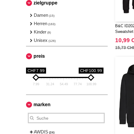
zielgruppe
Damen
(15)
Herren
(163)
B&C ID202
Kinder
Sweatshirt
(9)
10,99 
Unisex
(126)
15,73 CH
preis
CHF7.99
CHF100.99
7.99
31.24
54.49
77.74
100.99
marken
AWDIS
(24)