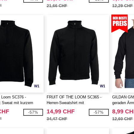
F
21,66 CHF
12,29 CHF
W1
W1
he Loom SC376 -
FRUIT OF THE LOOM SC365 -
GILDAN GN91
t Sweat mit kurzem
Herren-Sweatshirt mit
geraden Ärme
hluss
durchgehendem Reißverschluss
CHF
14,99 CHF
8,99 CH
-57%
-57%
F
34,47 CHF
12,60 CHF