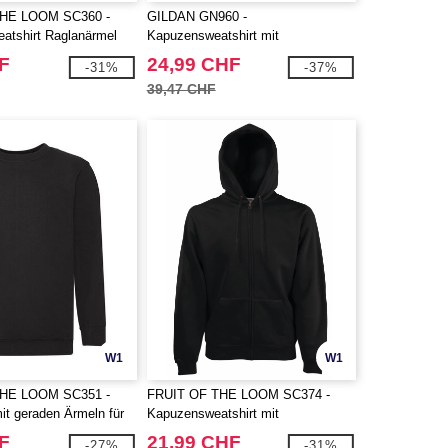
THE LOOM SC360 -
GILDAN GN960 -
eatshirt Raglanärmel
Kapuzensweatshirt mit
durchgehendem Reißverschluss
F
24,99 CHF
-31%
-37%
39,47 CHF
W1
W1
THE LOOM SC351 -
FRUIT OF THE LOOM SC374 -
it geraden Ärmeln für
Kapuzensweatshirt mit
durchgehendem Reißverschluss
F
21,99 CHF
-27%
-31%