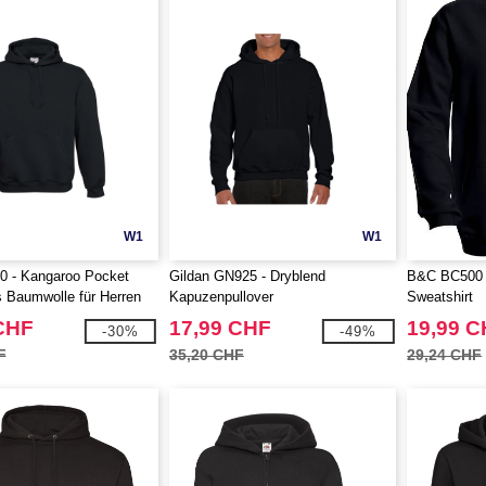
W1
W1
 - Kangaroo Pocket
Gildan GN925 - Dryblend
B&C BC500 -
 Baumwolle für Herren
Kapuzenpullover
Sweatshirt
CHF
17,99 CHF
19,99 
-30%
-49%
F
35,20 CHF
29,24 CHF