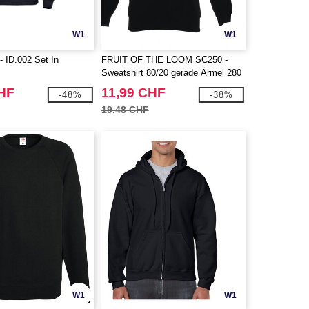
W1
W1
 ID.002 Set In
FRUIT OF THE LOOM SC250 -
Sweatshirt 80/20 gerade Ärmel 280
CHF
11,99 CHF
-48%
-38%
19,48 CHF
W1
W1