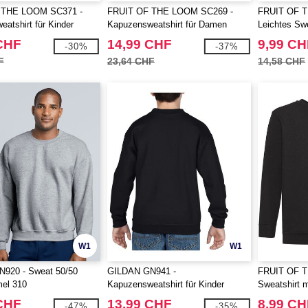
 THE LOOM SC371 -
FRUIT OF THE LOOM SC269 -
FRUIT OF 
atshirt für Kinder
Kapuzensweatshirt für Damen
Leichtes Sw
CHF
14,99 CHF
9,99 CH
-30%
-37%
F
23,64 CHF
14,58 CHF
W1
W1
920 - Sweat 50/50
GILDAN GN941 -
FRUIT OF 
mel 310
Kapuzensweatshirt für Kinder
Sweatshirt m
Kinder
CHF
13,99 CHF
8,99 CH
-47%
-35%