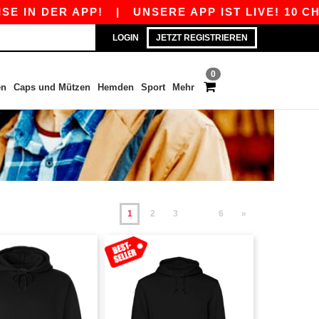
ER APP!
|
UNSERE APP IST LIVE! 10 CHF RABA
LOGIN
JETZT REGISTRIEREN
0
en
Caps und Mützen
Hemden
Sport
Mehr
1
2
3
6
»