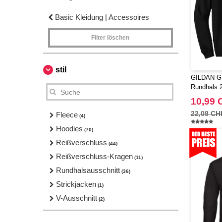
Basic Kleidung | Accessoires
Filter löschen
stil
GILDAN GN
Rundhals 
10,99 
22,08 CH
Fleece
(4)
Hoodies
(70)
Reißverschluss
(44)
Reißverschluss-Kragen
(11)
Rundhalsausschnitt
(36)
Strickjacken
(1)
V-Ausschnitt
(2)