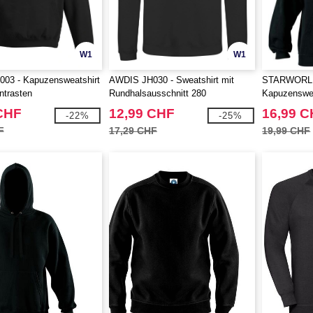
W1
W1
03 - Kapuzensweatshirt
AWDIS JH030 - Sweatshirt mit
STARWORLD
ntrasten
Rundhalsausschnitt 280
Kapuzenswea
CHF
12,99 CHF
16,99 
-22%
-25%
F
17,29 CHF
19,99 CHF