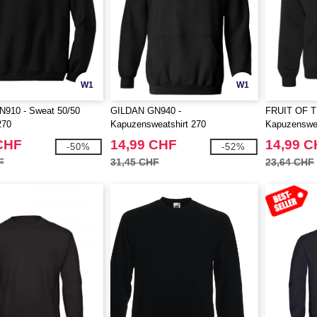
W1
W1
910 - Sweat 50/50
GILDAN GN940 -
FRUIT OF 
270
Kapuzensweatshirt 270
Kapuzenswea
CHF
14,99 CHF
14,99 
-50%
-52%
F
31,45 CHF
23,64 CHF