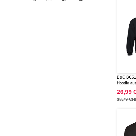
2XL
3XL
4XL
5XL
B&C BC510
Hoodie aus
26,99 
38,79 CH