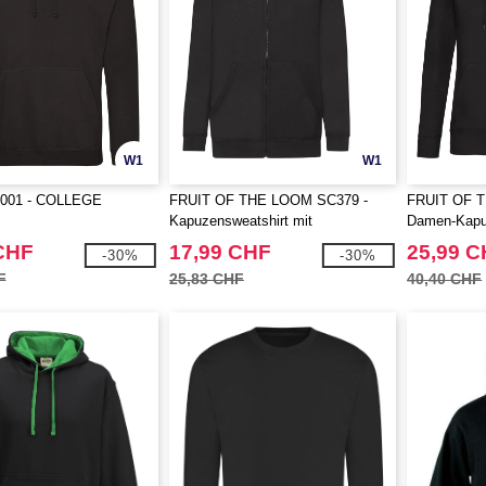
W1
W1
001 - COLLEGE
FRUIT OF THE LOOM SC379 -
FRUIT OF 
Kapuzensweatshirt mit
Damen-Kapuz
durchgehendem Reißverschluss für
durchgehen
CHF
17,99 CHF
25,99 
-30%
-30%
Kinder
F
25,83 CHF
40,40 CHF