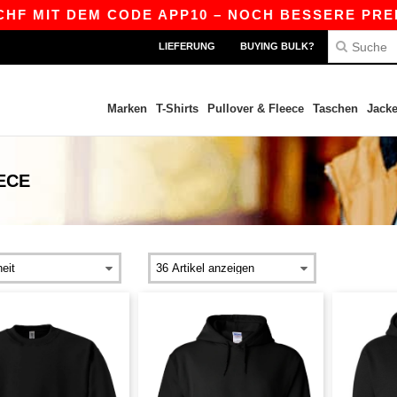
T DEM CODE APP10 – NOCH BESSERE PREISE IN D
LIEFERUNG
BUYING BULK?
Marken
T-Shirts
Pullover & Fleece
Taschen
Jack
ECE