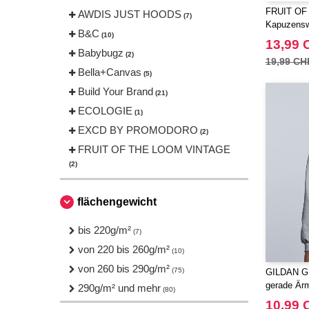
FRUIT OF
AWDIS JUST HOODS
(7)
Kapuzenswe
B&C
(10)
13,99 
Babybugz
(2)
19,99 CH
Bella+Canvas
(5)
Build Your Brand
(21)
ECOLOGIE
(1)
EXCD BY PROMODORO
(2)
FRUIT OF THE LOOM VINTAGE
(2)
Finden & Hales
(1)
Fruit of the Loom
flächengewicht
(18)
Gildan
(7)
bis 220g/m²
(7)
Henbury
(1)
von 220 bis 260g/m²
(10)
Herock
(2)
von 260 bis 290g/m²
(75)
GILDAN GN
JHK
(7)
gerade Är
290g/m² und mehr
(80)
Just Cool
(5)
10,99 