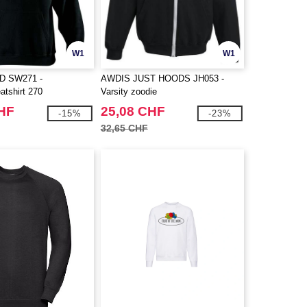
W1
W1
 SW271 -
AWDIS JUST HOODS JH053 -
tshirt 270
Varsity zoodie
CHF
25,08 CHF
-15%
-23%
32,65 CHF