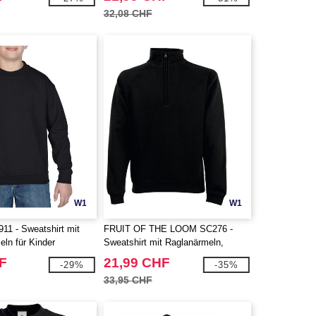
280
32,08 CHF
W1
W1
1 - Sweatshirt mit
FRUIT OF THE LOOM SC276 -
ln für Kinder
Sweatshirt mit Raglanärmeln,
Kragen mit Reißverschluss
F
21,99 CHF
-29%
-35%
33,95 CHF