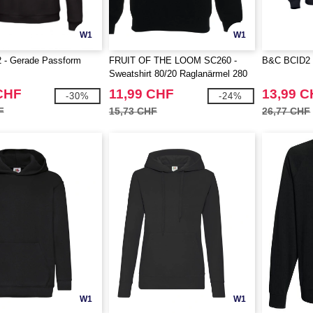
W1
W1
 - Gerade Passform
FRUIT OF THE LOOM SC260 -
B&C BCID2 -
Sweatshirt 80/20 Raglanärmel 280
CHF
11,99 CHF
13,99 
-30%
-24%
F
15,73 CHF
26,77 CHF
W1
W1