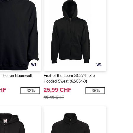
W1
W1
 Herren-Baumwoll-
Fruit of the Loom SC274 - Zip
Hooded Sweat (62-034-0)
CHF
25,99 CHF
-32%
-36%
40,40 CHF