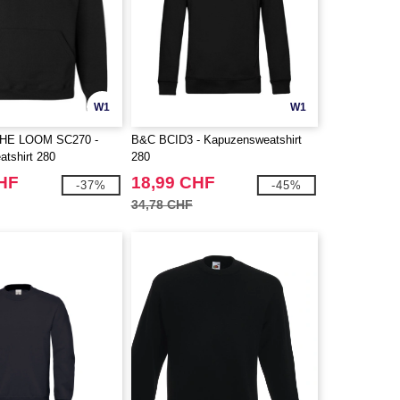
W1
W1
THE LOOM SC270 -
B&C BCID3 - Kapuzensweatshirt
tshirt 280
280
CHF
18,99 CHF
-37%
-45%
34,78 CHF