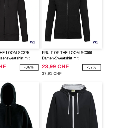
W1
W1
THE LOOM SC375 -
FRUIT OF THE LOOM SC366 -
ensweatshirt mit
Damen-Sweatshirt mit
dem Reißverschluss
durchgehendem Reißverschluss
CHF
23,99 CHF
-36%
-37%
37,91 CHF