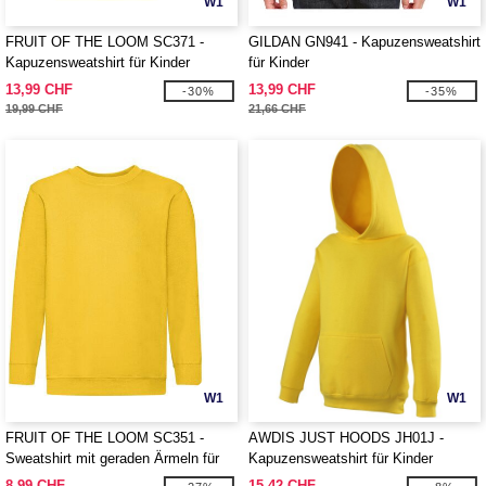
W1
W1
FRUIT OF THE LOOM SC371 -
GILDAN GN941 - Kapuzensweatshirt
Kapuzensweatshirt für Kinder
für Kinder
13,99 CHF
13,99 CHF
-30%
-35%
19,99 CHF
21,66 CHF
W1
W1
FRUIT OF THE LOOM SC351 -
AWDIS JUST HOODS JH01J -
Sweatshirt mit geraden Ärmeln für
Kapuzensweatshirt für Kinder
Kinder
8,99 CHF
15,42 CHF