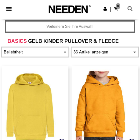
×
Needen App
0
App holen
|
Bessere Preise in der App!
Verfeinern Sie Ihre Auswahl
BASICS
GELB KINDER PULLOVER & FLEECE