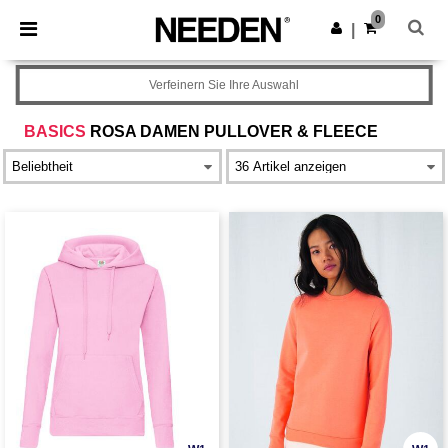
×
Needen App
0
App holen
|
Bessere Preise in der App!
Verfeinern Sie Ihre Auswahl
BASICS
ROSA DAMEN PULLOVER & FLEECE