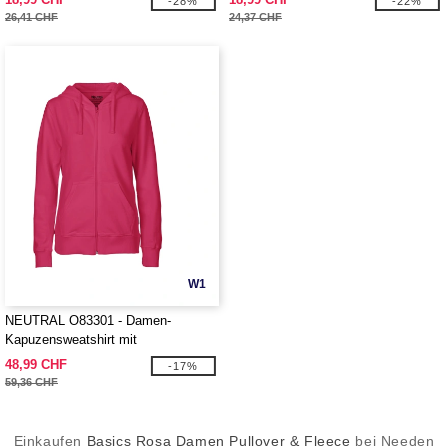
-28%
-22%
26,41 CHF
24,37 CHF
W1
NEUTRAL O83301 - Damen-
Kapuzensweatshirt mit
Reißverschluss
48,99 CHF
-17%
59,36 CHF
Einkaufen
Basics Rosa Damen Pullover & Fleece
bei Needen