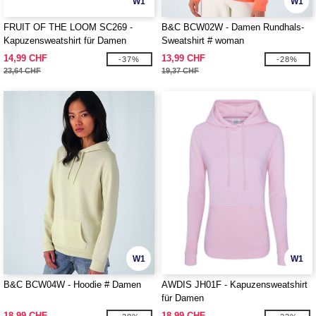
W1
W1
FRUIT OF THE LOOM SC269 -
B&C BCW02W - Damen Rundhals-
Kapuzensweatshirt für Damen
Sweatshirt # woman
14,99 CHF
13,99 CHF
-37%
-28%
23,64 CHF
19,37 CHF
W1
W1
B&C BCW04W - Hoodie # Damen
AWDIS JH01F - Kapuzensweatshirt
für Damen
18,99 CHF
18,99 CHF